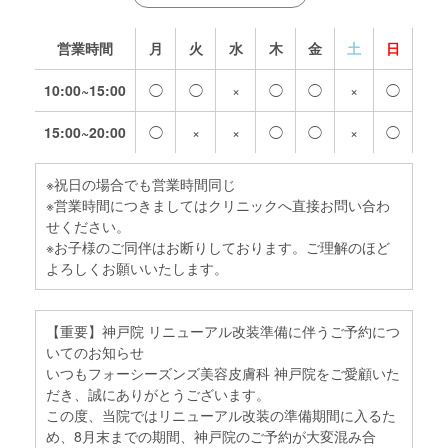
営業時間
月
火
水
木
金
土
日
10:00~15:00
◯
◯
×
◯
◯
×
◯
15:00~20:00
◯
×
×
◯
◯
×
◯
※祝日の場合でも営業時間同じ
※営業時間につきましてはクリニックへ直接お問い合わ
せください。
※お子様のご同伴はお断りしております。ご理解のほど
よろしくお願いいたします。
【重要】神戸院 リニューアル改装準備に伴うご予約につ
いてのお知らせ
いつもフォーシーズンズ美容皮膚科 神戸院をご愛顧いた
だき、誠にありがとうございます。
この度、当院ではリニューアル改装の準備期間に入るた
め、8月末までの期間、神戸院のご予約が大変混み合