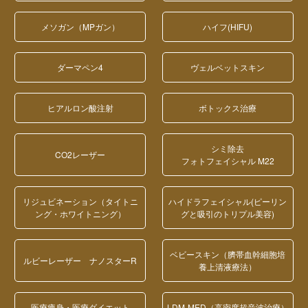
メソガン（MPガン）
ハイフ(HIFU)
ダーマペン4
ヴェルベットスキン
ヒアルロン酸注射
ボトックス治療
シミ除去
CO2レーザー
フォトフェイシャル M22
リジュビネーション（タイトニ
ハイドラフェイシャル(ピーリン
ング・ホワイトニング）
グと吸引のトリプル美容)
ベビースキン（臍帯血幹細胞培
ルビーレーザー ナノスターR
養上清液療法）
医療痩身・医療ダイエット
LDM-MED（高密度超音波治療）