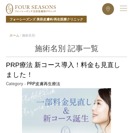
フォーシーズンズ 美容皮膚科/再生医療クリニック
ホーム
/
施術名別
施術名別 記事一覧
PRP療法 新コース導入！料金も見直し
ました！
Category -
PRP皮膚再生療法