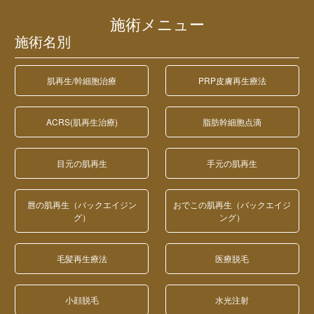
施術メニュー
施術名別
肌再生/幹細胞治療
PRP皮膚再生療法
ACRS(肌再生治療)
脂肪幹細胞点滴
目元の肌再生
手元の肌再生
唇の肌再生（バックエイジン
おでこの肌再生（バックエイジ
グ）
ング）
毛髪再生療法
医療脱毛
小顔脱毛
水光注射