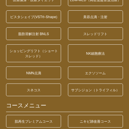
ビスタシェイプ(VST®-Shape)
美容点滴・注射
脂肪溶解注射 BNLS
スレッドリフト
ショッピングリフト（ショート
NK細胞療法
スレッド）
NMN点滴
エクソソーム
スネコス
サブシジョン（トライフィル）
コースメニュー
肌再生プレミアムコース
ニキビ跡改善コース