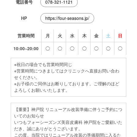
電話番号
078-321-1121
HP
https://four-seasons.jp/
営業時間
月
火
水
木
金
土
日
10:00~20:00
◯
◯
◯
◯
◯
◯
◯
※祝日の場合でも営業時間同じ
※営業時間につきましてはクリニックへ直接お問い合わ
せください。
※お子様のご同伴はお断りしております。ご理解のほど
よろしくお願いいたします。
【重要】神戸院 リニューアル改装準備に伴うご予約につ
いてのお知らせ
いつもフォーシーズンズ美容皮膚科 神戸院をご愛顧いた
だき、誠にありがとうございます。
この度、当院ではリニューアル改装の準備期間に入るた