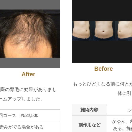
Before
After
もっとひどくなる前に何と
え際の育毛に効果がありまし
体に引
ームアップしました。
施術内容
ク
回コース ¥522,500
かゆみ、
副作用など
赤みがでる場合がある
ある。施