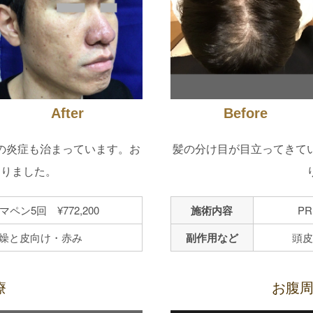
After
Before
の炎症も治まっています。お
髪の分け目が目立ってきて
なりました。
マペン5回 ¥772,200
施術内容
PR
燥と皮向け・赤み
副作用など
頭皮
療
お腹