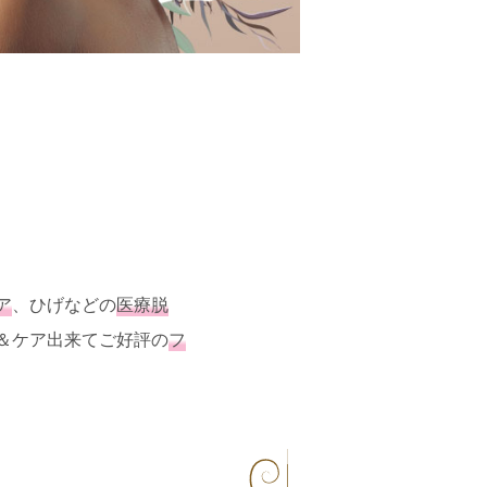
ア
、ひげなどの
医療脱
＆ケア出来てご好評の
フ