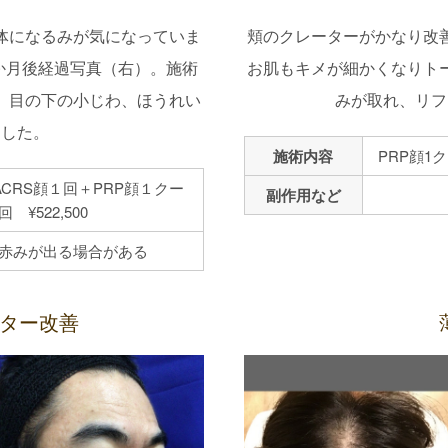
体になるみが気になっていま
頬のクレーターがかなり改
か月後経過写真（右）。施術
お肌もキメが細かくなりト
、目の下の小じわ、ほうれい
みが取れ、リフ
ました。
施術内容
PRP顔1ク
ACRS顔１回＋PRP顔１クー
副作用など
 ¥522,500
赤みが出る場合がある
ター改善