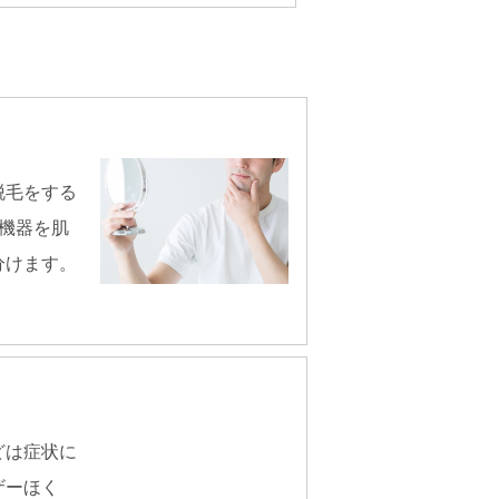
脱毛をする
機器を肌
分けます。
どは症状に
ザーほく