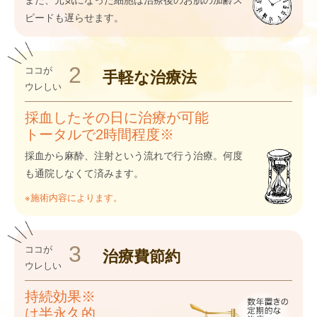
ピードも遅らせます。
2
ココが
手軽な
治療法
ウレしい
採血したその日に治療が可能
トータルで2時間程度※
採血から麻酔、注射という流れで行う治療。何度
も通院しなくて済みます。
※施術内容によります。
3
ココが
治療費
節約
ウレしい
持続効果※
は半永久的。