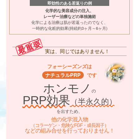
即効性のある若返りの例
化学的な美容成分の注入、
レーザー治療などの単独施術
化学による治療は肌が若返ったのでなく、
一時的な化粧的効果(持続約3ヶ月～6ヶ月)
実は、同じではありません！
フォーシーズンズは
ナチュラルPRP
です
ホンモノ
の
PRP効果
（半永久的）
を出すため、
他の化学混入物
（コラーゲン・危険なFGF・成長因子）
などの組み合せを行っておりません！