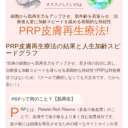
オススメしたいのは
細胞から肌再生力をアップさせ、肌年齢を若返らせ、治
療後も更に加齢スピードを緩める画期的な持続性
PRP皮膚再生療法!
PRP皮膚再生療法の結果と人生加齢スピ
ードグラフ
“自身の細胞から肌再生力をアップさせ、若き頃の自分に戻し、
治療後も加齢スピードを遅らせる画期的な持続性”(PRPは対処療
法ではないため、1クールで継続しなくても大丈夫です。だから
安い！)
PRPって何のこと？【肌再生】
P
RPとは、Platelet Rich Plasma（多血小板血漿）のこ
とで、血液中で血小板をより多く含む血漿成分です。
血小板には組織を再生させるための様々なサイトカインが含