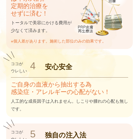
定期的治療を
せずに済む！
トータルで美容にかける費用が
少なくて済みます。
※個人差があります。施術した部位のみの効果です。
4
ココが
安心
安全
ウレしい
ご自身の血液から抽出する為
感染症・アレルギーの心配がない！
人工的な成長因子は入れません。しこりや腫れの心配も無し
です。
5
ココが
独自の
注入法
ウレしい