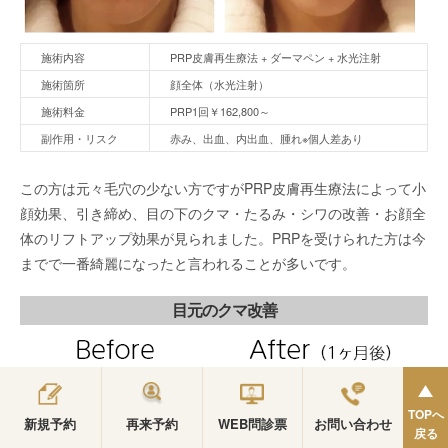
施術内容
PRP皮膚再生療法 + ダーマペン + 水光注射
施術箇所
顔全体（水光注射）
施術料金
PRP1回￥162,800～
副作用・リスク
赤み、出血、内出血、腫れ※個人差あり
この方は元々毛穴の少ない方ですがPRP皮膚再生療法によって小
顔効果、引き締め、目の下のクマ・たるみ・シワの改善・お顔全
体のリフトアップ効果が見られました。PRPを受けられた方は今
までで一番綺麗になったと言われることが多いです。
目元のクマ改善
TOPへ
新規予約
再来予約
WEB問診票
お問い合わせ
戻る