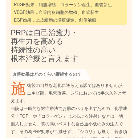
PDGF効果…細胞増殖、コラーゲン産生、血管新生
VEGF効果…血管内皮細胞の増殖、血管新生
EGF効果…上皮細胞の増殖促進、創傷治癒
PRPは自己治癒力・
再生力を高める
持続性の高い
根本治療と言えます
改善効果はどのくらい継続するの？
施
術後の自然な老化に逆らえる訳ではありませんが、
ニキビ跡、毛穴改善、シワにおいては半永久的と考
えます。
当院は一時的な対症療法でお肌のハリを出すための、化学成
分「FGF」や「コラーゲン」（ぷるぷる注射）などは一切
混入しません。質の高いベストな自己血小板のみの注入で
す。その為PRP効果が半減せず、「シコリ」も無く、若き頃