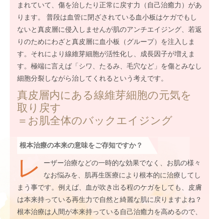
まれていて、傷を治したり正常に戻す力（自己治癒力）があ
ります。 普段は血管に閉ざされている血小板はケガでもし
ないと真皮層に侵入しませんが肌のアンチエイジング、若返
りのためにわざと真皮層に血小板（グループ）を注入しま
す。それにより線維芽細胞が活性化し、成長因子が増えま
す。極端に言えば「シワ、たるみ、毛穴など」を傷とみなし
細胞分裂しながら治してくれるという考えです。
真皮層内にある線維芽細胞の元気を
取り戻す
＝お肌全体のバックエイジング
根本治療の本来の意味をご存知ですか？
レ
ーザー治療などの一時的な効果でなく、お肌の様々
なお悩みを、肌再生医療により根本的に治療してし
まう事です。例えば、血が吹き出る程のケガをしても、皮膚
は本来持っている再生力で自然と綺麗な肌に戻りますよね？
根本治療は人間が本来持っている自己治癒力を高めるので、