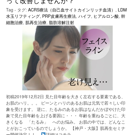
って改善しませんか？
Tag - タグ:
ACRS療法（自己血サイトカインリッチ血清）
,
LDM
水玉リフティング
,
PRP皮膚再生療法
,
ハイフ
,
ヒアルロン酸
,
幹
細胞治療
,
肌再生治療
,
脂肪溶解注射
初稿2019年12月2日 見た目年齢を大きく左右する要素である、
お肌のハリ。。。 ピーンとハリのあるお肌は元気で若々しい印
象を受けます。 逆に、たるみのあるお肌はなんだかぼやけた印
象で見た目年齢を上げる要因に・・・ 年齢を重ねるごとに、大
きくなる 「たるみ」 へのお悩み。 お肌の中では、どんなこ
とがおこっているのでしょうか。 【神戸・大阪】肌再生セミナ
ー開催決定！！
詳細はコチラ...