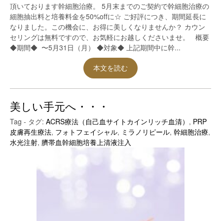
頂いております幹細胞治療。 5月末までのご契約で幹細胞治療の
細胞抽出料と培養料金を50%offに☆ ご好評につき、期間延長に
なりました。この機会に、お得に美しくなりませんか？ カウン
セリングは無料ですので、お気軽にお越しくださいませ。 概要
◆期間◆ 〜5月31日（月） ◆対象◆ 上記期間中に幹...
本文を読む
美しい手元へ・・・
Tag - タグ:
ACRS療法（自己血サイトカインリッチ血清）
,
PRP
皮膚再生療法
,
フォトフェイシャル
,
ミラノリピール
,
幹細胞治療
,
水光注射
,
臍帯血幹細胞培養上清液注入