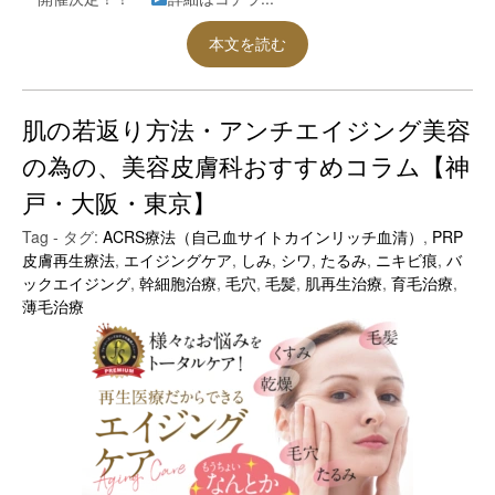
本文を読む
肌の若返り方法・アンチエイジング美容
の為の、美容皮膚科おすすめコラム【神
戸・大阪・東京】
Tag - タグ:
ACRS療法（自己血サイトカインリッチ血清）
,
PRP
皮膚再生療法
,
エイジングケア
,
しみ
,
シワ
,
たるみ
,
ニキビ痕
,
バ
ックエイジング
,
幹細胞治療
,
毛穴
,
毛髪
,
肌再生治療
,
育毛治療
,
薄毛治療