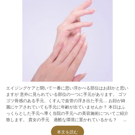
エイジングケアと聞いて一番に思い浮かべる部位はお顔かと思い
ますが 意外に見られている部位の一つに手元があります。 ゴツ
ゴツ骨感のある手元、くすんで血管の浮き出た手元… お顔が綺
麗にケアされていても手元に年齢が出ていませんか？ 本日はふ
っくらとした手元へ導く当院の手元への美容施術についてご紹介
致します。 貴女の手元 過酷な環境に置かれているかも？ ...
本文を読む