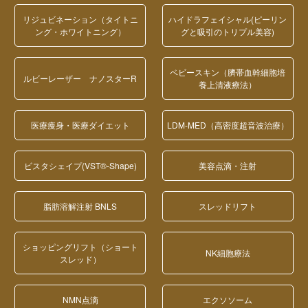
リジュビネーション（タイトニ
ハイドラフェイシャル(ピーリン
ング・ホワイトニング）
グと吸引のトリプル美容)
ベビースキン（臍帯血幹細胞培
ルビーレーザー ナノスターR
養上清液療法）
医療痩身・医療ダイエット
LDM-MED（高密度超音波治療）
ビスタシェイプ(VST®-Shape)
美容点滴・注射
脂肪溶解注射 BNLS
スレッドリフト
ショッピングリフト（ショート
NK細胞療法
スレッド）
NMN点滴
エクソソーム