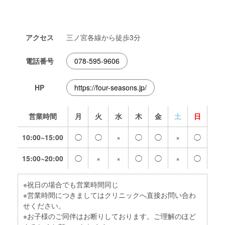
アクセス
三ノ宮各線から徒歩3分
電話番号
078-595-9606
HP
https://four-seasons.jp/
営業時間
月
火
水
木
金
土
日
10:00~15:00
◯
◯
×
◯
◯
×
◯
15:00~20:00
◯
×
×
◯
◯
×
◯
※祝日の場合でも営業時間同じ
※営業時間につきましてはクリニックへ直接お問い合わ
せください。
※お子様のご同伴はお断りしております。ご理解のほど