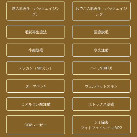
唇の肌再生（バックエイジン
おでこの肌再生（バックエイジ
グ）
ング）
毛髪再生療法
医療脱毛
小顔脱毛
水光注射
メソガン（MPガン）
ハイフ(HIFU)
ダーマペン4
ヴェルベットスキン
ヒアルロン酸注射
ボトックス治療
シミ除去
CO2レーザー
フォトフェイシャル M22