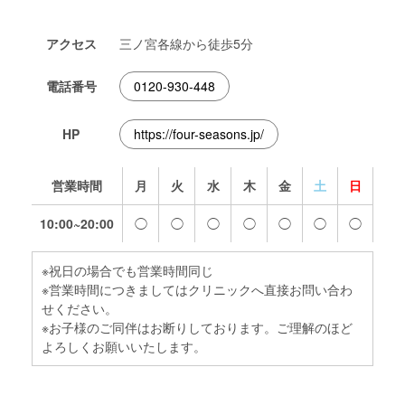
アクセス
三ノ宮各線から徒歩5分
電話番号
0120-930-448
HP
https://four-seasons.jp/
営業時間
月
火
水
木
金
土
日
10:00~20:00
◯
◯
◯
◯
◯
◯
◯
※祝日の場合でも営業時間同じ
※営業時間につきましてはクリニックへ直接お問い合わ
せください。
※お子様のご同伴はお断りしております。ご理解のほど
よろしくお願いいたします。