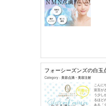
フォーシーズンズの白玉
Category -
美容点滴・美容注射
こんに
宣言が
う少し
るほど
ある「