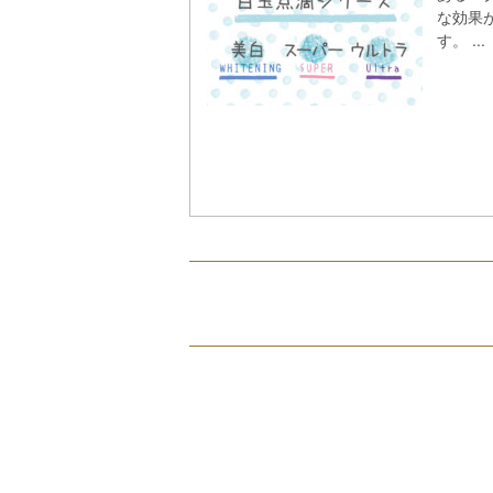
な効果
す。 ...