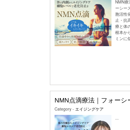
NMN
ーシー
胞活性
止・抗
療と体
根本か
ミンに似
NMN点滴療法｜フォーシ
Category -
エイジングケア
...