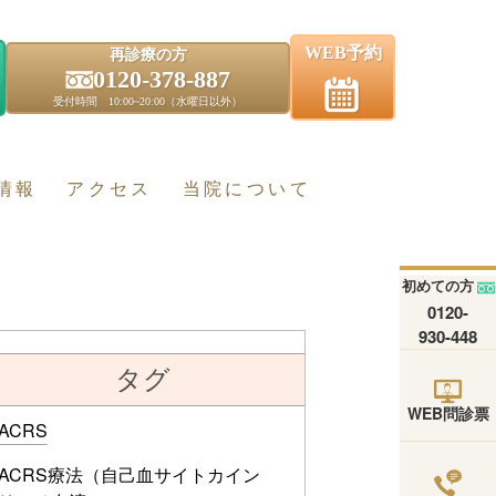
WEB予約
再診療の方
0120-378-887
受付時間 10:00~20:00（水曜日以外）
情報
アクセス
当院について
初めての方
0120-
930-448
タグ
WEB問診票
ACRS
ACRS療法（自己血サイトカイン