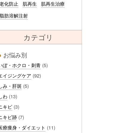
老化防止
肌再生
肌再生治療
脂肪溶解注射
カテゴリ
●
お悩み別
いぼ・ホクロ・刺青
(5)
エイジングケア
(92)
しみ・肝斑
(5)
しわ
(13)
ニキビ
(3)
ニキビ跡
(7)
医療痩身・ダイエット
(11)