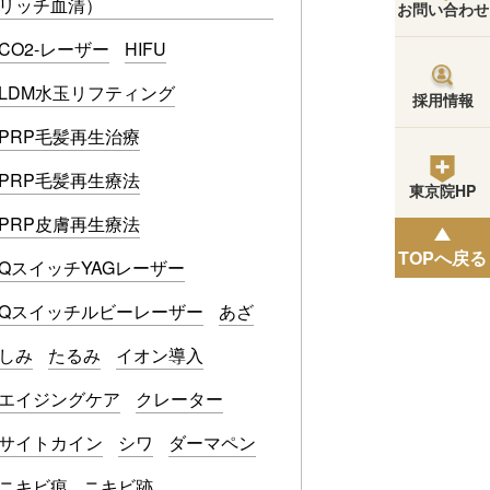
リッチ血清）
お問い合わせ
CO2-レーザー
HIFU
LDM水玉リフティング
採用情報
PRP毛髪再生治療
PRP毛髪再生療法
東京院HP
PRP皮膚再生療法
TOPへ戻る
QスイッチYAGレーザー
Qスイッチルビーレーザー
あざ
しみ
たるみ
イオン導入
エイジングケア
クレーター
サイトカイン
シワ
ダーマペン
ニキビ痕
ニキビ跡