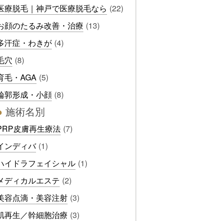
医療脱毛｜神戸で医療脱毛なら
(22)
お顔のたるみ改善・治療
(13)
多汗症・わきが
(4)
毛穴
(8)
育毛・AGA
(5)
輪郭形成・小顔
(8)
●
施術名別
PRP皮膚再生療法
(7)
インディバ
(1)
ハイドラフェイシャル
(1)
メディカルエステ
(2)
美容点滴・美容注射
(3)
肌再生／幹細胞治療
(3)