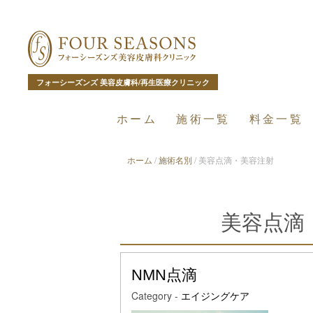
フォーシーズンズ 美容皮膚科/再生医療クリニック
ホーム
施術一覧
料金一覧
ホーム
/
施術名別
/
美容点滴・美容注射
美容点滴
NMN点滴
Category -
エイジングケア