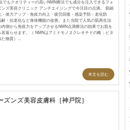
療法でもクオリティーの高いNMN療法でも成分を注入できるフォ
ズンズ美容クリニック アンチエイジングで今注目の点滴。 肌細
化・体力アップ・免疫力向上・疲労回復・感染予防・老化防
高齢・抗老化など身体機能の改善。また当院で人気の肌再生治
の内側から免疫力をアップさせるNMN点滴療法の効果でお肌を
ら若返らせます。（ NMNはアミドモノヌクレオチドの略：ビタ
た物質）...
本文を読む
ーズンズ美容皮膚科［神戸院］