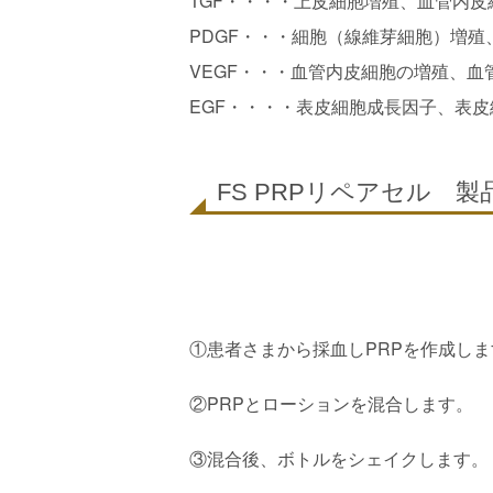
TGF・・・・上皮細胞増殖、血管内
PDGF・・・細胞（線維芽細胞）増
VEGF・・・血管内皮細胞の増殖、血
EGF・・・・表皮細胞成長因子、表
FS PRPリペアセル 製
①患者さまから採血しPRPを作成しま
②PRPとローションを混合します。
③混合後、ボトルをシェイクします。