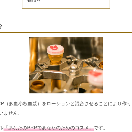
？
RP（多血小板血漿）をローションと混合させることにより作り
いません。
ル
「あなたのPRPであなたのためのコスメ」
です。