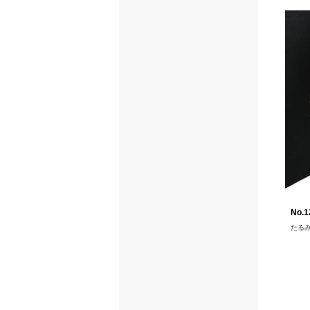
No.1
たるみ