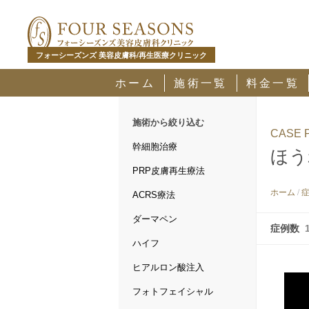
フォーシーズンズ 美容皮膚科/再生医療クリニック
ホーム
施術一覧
料金一覧
施術から絞り込む
CASE 
幹細胞治療
ほう
PRP皮膚再生療法
ホーム
/
ACRS療法
ダーマペン
症例数
ハイフ
ヒアルロン酸注入
フォトフェイシャル