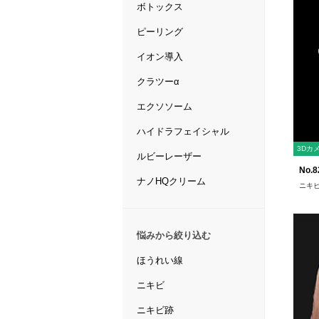
ボトックス
ピーリング
イオン導入
クラツーα
エクソソーム
ハイドラフェイシャル
3Dカ
ルビーレーザー
No.8
ナノHQクリーム
ニキビ
悩みから絞り込む
ほうれい線
ニキビ
ニキビ跡