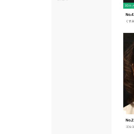
3Dカ
No.4
くすみ
No.2
ゴル