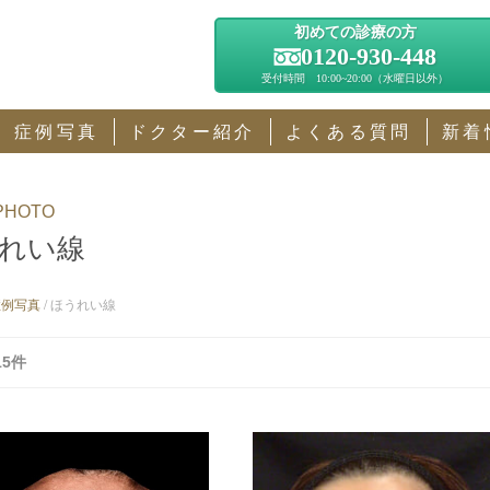
初めての診療の方
0120-930-448
受付時間 10:00~20:00（水曜日以外）
症例写真
ドクター紹介
よくある質問
新着
PHOTO
れい線
症例写真
/
ほうれい線
15件