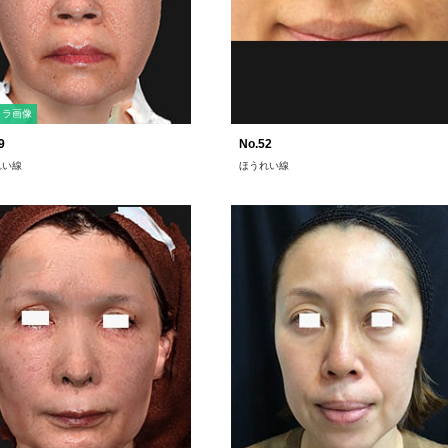
メラ画像
9
No.52
れい線
ほうれい線