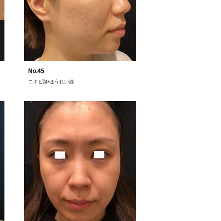
No.45
ニキビ跡/ほうれい線