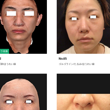
メラ画像
2
No.65
跡/ほうれい線
ゴルゴライン/たるみ/ほうれい線