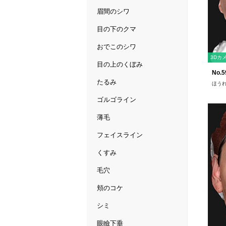
眉間のシワ
目の下のクマ
おでこのシワ
3Dカ
目の上のくぼみ
No.5
たるみ
ほう
ゴルゴライン
薄毛
フェイスライン
くすみ
毛穴
頬のコケ
シミ
眼瞼下垂