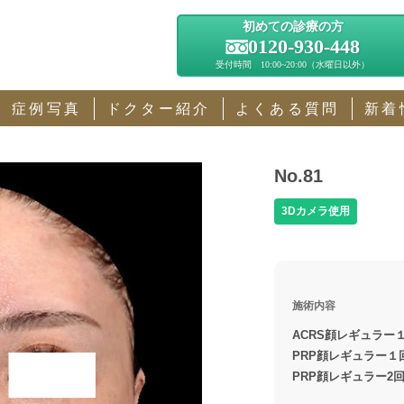
初めての診療の方
0120-930-448
受付時間 10:00~20:00（水曜日以外）
症例写真
ドクター紹介
よくある質問
新着
No.81
3Dカメラ使用
施術内容
ACRS顔レギュラー１
PRP顔レギュラー１回
PRP顔レギュラー2