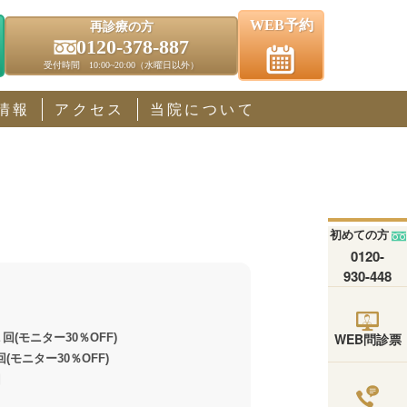
WEB予約
再診療の方
0120-378-887
受付時間 10:00~20:00（水曜日以外）
情報
アクセス
当院について
初めての方
0120-
930-448
WEB問診票
回(モニター30％OFF)
(モニター30％OFF)
回