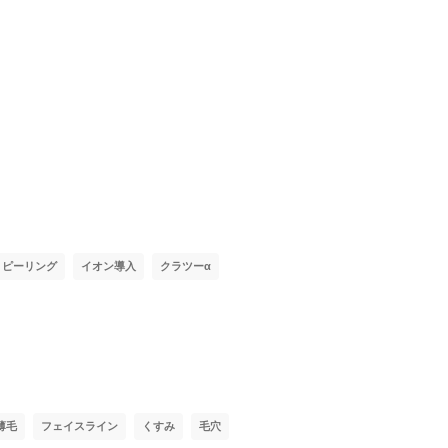
ピーリング
イオン導入
クラツーα
薄毛
フェイスライン
くすみ
毛穴