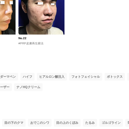
No.22
#PRP皮膚再生療法
ダーマペン
ハイフ
ヒアルロン酸注入
フォトフェイシャル
ボトックス
ーザー
ナノHQクリーム
目の下のクマ
おでこのシワ
目の上のくぼみ
たるみ
ゴルゴライン