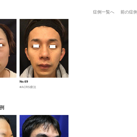
症例一覧へ
前の症
No.69
#ACRS療法
例