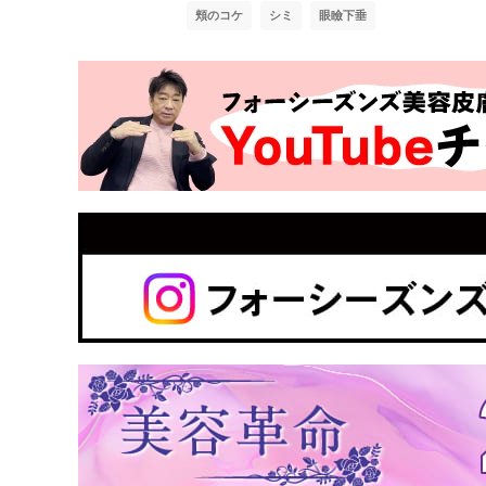
頬のコケ
シミ
眼瞼下垂