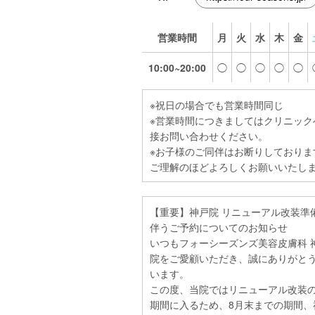
営業時間
月
火
水
木
金
10:00~20:00
◯
◯
◯
◯
◯
※祝日の場合でも営業時間同じ
※営業時間につきましてはクリニック
接お問い合わせください。
※お子様のご同伴はお断りしておりま
ご理解のほどよろしくお願いいたし
【重要】神戸院 リニューアル改装準
伴うご予約についてのお知らせ
いつもフォーシーズンズ美容皮膚科 
院をご愛顧いただき、誠にありがと
います。
この度、当院ではリニューアル改装
期間に入るため、8月末までの期間、