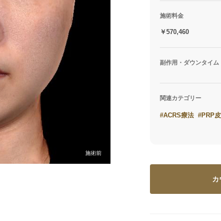
施術料金
￥570,460
副作用・ダウンタイム
関連カテゴリー
#ACRS療法
#PRP
施術前
カ