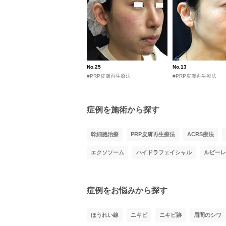
No.25
No.13
#PRP皮膚再生療法
#PRP皮膚再生療法
症例を施術から探す
幹細胞治療
PRP皮膚再生療法
ACRS療法
エクソソーム
ハイドラフェイシャル
ルビーレ
症例をお悩みから探す
ほうれい線
ニキビ
ニキビ跡
眉間のシワ