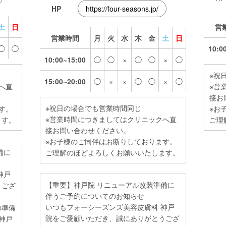
HP
https://four-seasons.jp/
土
日
営
営業時間
月
火
水
木
金
土
日
◯
◯
10:0
10:00~15:00
◯
◯
×
◯
◯
×
◯
※祝
15:00~20:00
◯
×
×
◯
◯
×
◯
へ直
※営
接お
※祝日の場合でも営業時間同じ
す。
※お
※営業時間につきましてはクリニックへ直
ます。
ご理
接お問い合わせください。
※お子様のご同伴はお断りしております。
備に
ご理解のほどよろしくお願いいたします。
神戸
【重要】神戸院 リニューアル改装準備に
うござ
伴うご予約についてのお知らせ
いつもフォーシーズンズ美容皮膚科 神戸
の準備
院をご愛顧いただき、誠にありがとうござ
神戸