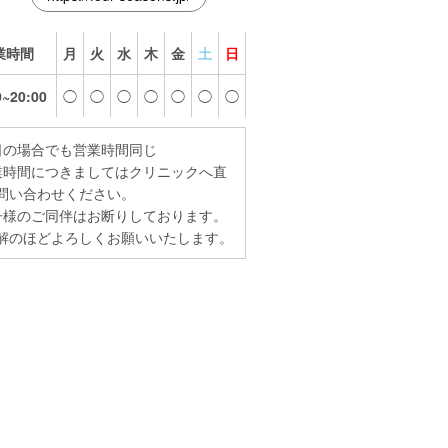
業時間
月
火
水
木
金
土
日
0~20:00
◯
◯
◯
◯
◯
◯
◯
日の場合でも営業時間同じ
業時間につきましてはクリニックへ直
問い合わせください。
子様のご同伴はお断りしております。
解のほどよろしくお願いいたします。