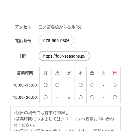
アクセス
三ノ宮各線から徒歩3分
電話番号
078-595-9606
HP
https://four-seasons.jp/
営業時間
月
火
水
木
金
土
日
10:00~15:00
◯
◯
×
◯
◯
×
◯
15:00~20:00
◯
×
×
◯
◯
×
◯
※祝日の場合でも営業時間同じ
※営業時間につきましてはクリニックへ直接お問い合わ
せください。
※お子様のご同伴はお断りしております。ご理解のほど