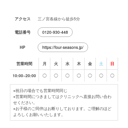
アクセス
三ノ宮各線から徒歩5分
電話番号
0120-930-448
HP
https://four-seasons.jp/
営業時間
月
火
水
木
金
土
日
10:00~20:00
◯
◯
◯
◯
◯
◯
◯
※祝日の場合でも営業時間同じ
※営業時間につきましてはクリニックへ直接お問い合わ
せください。
※お子様のご同伴はお断りしております。ご理解のほど
よろしくお願いいたします。