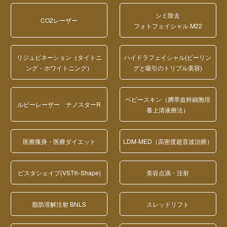
シミ除去
CO2レーザー
フォトフェイシャル M22
リジュビネーション（タイトニ
ハイドラフェイシャル(ピーリン
ング・ホワイトニング）
グと吸引のトリプル美容)
ベビースキン（臍帯血幹細胞培
ルビーレーザー ナノスターR
養上清液療法）
医療痩身・医療ダイエット
LDM-MED（高密度超音波治療）
ビスタシェイプ(VST®-Shape)
美容点滴・注射
脂肪溶解注射 BNLS
スレッドリフト