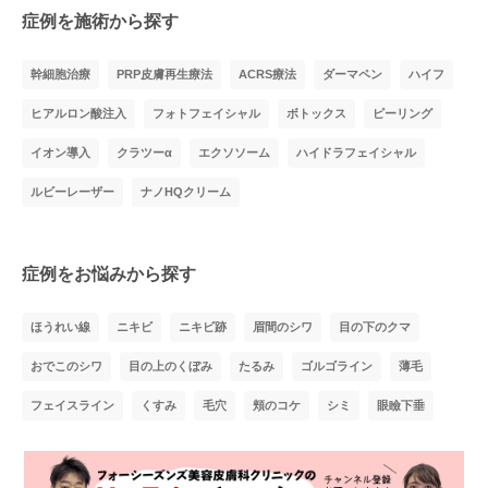
症例を施術から探す
幹細胞治療
PRP皮膚再生療法
ACRS療法
ダーマペン
ハイフ
ヒアルロン酸注入
フォトフェイシャル
ボトックス
ピーリング
イオン導入
クラツーα
エクソソーム
ハイドラフェイシャル
ルビーレーザー
ナノHQクリーム
症例をお悩みから探す
ほうれい線
ニキビ
ニキビ跡
眉間のシワ
目の下のクマ
おでこのシワ
目の上のくぼみ
たるみ
ゴルゴライン
薄毛
フェイスライン
くすみ
毛穴
頬のコケ
シミ
眼瞼下垂