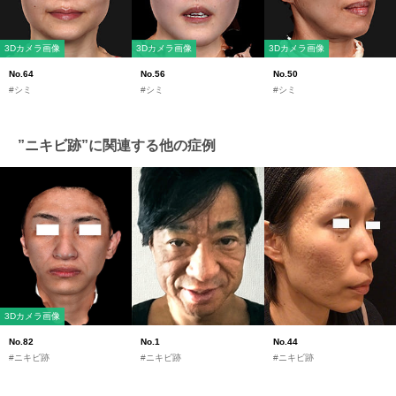
3Dカメラ画像
3Dカメラ画像
3Dカメラ画像
No.64
No.56
No.50
#シミ
#シミ
#シミ
”ニキビ跡”に関連する他の症例
3Dカメラ画像
No.82
No.1
No.44
#ニキビ跡
#ニキビ跡
#ニキビ跡