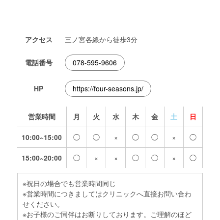
アクセス
三ノ宮各線から徒歩3分
電話番号
078-595-9606
HP
https://four-seasons.jp/
営業時間
月
火
水
木
金
土
日
10:00~15:00
◯
◯
×
◯
◯
×
◯
15:00~20:00
◯
×
×
◯
◯
×
◯
※祝日の場合でも営業時間同じ
※営業時間につきましてはクリニックへ直接お問い合わ
せください。
※お子様のご同伴はお断りしております。ご理解のほど