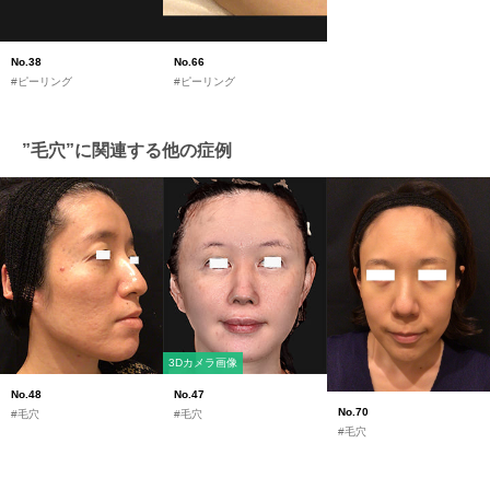
No.38
No.66
#ピーリング
#ピーリング
”毛穴”に関連する他の症例
3Dカメラ画像
No.48
No.47
No.70
#毛穴
#毛穴
#毛穴