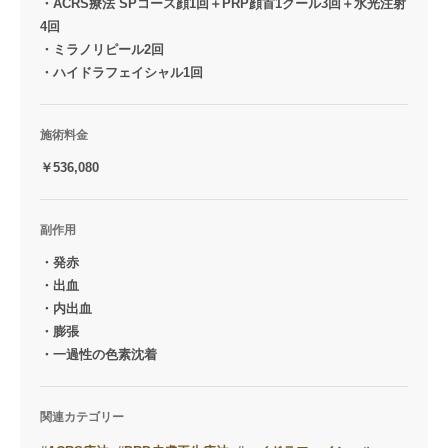
・ACRS療法 SPコース顔1回＋PRP顔首1クール3回＋水光注射
4回
・ミラノリピール2回
・ハイドラフェイシャル1回
施術料金
￥536,080
副作用
・発赤
・出血
・内出血
・膨張
・一過性の色素沈着
関連カテゴリー