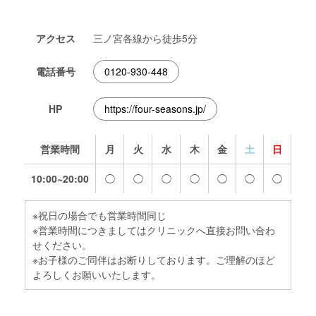
アクセス
三ノ宮各線から徒歩5分
電話番号
0120-930-448
HP
https://four-seasons.jp/
営業時間
月
火
水
木
金
土
日
10:00~20:00
◯
◯
◯
◯
◯
◯
◯
※祝日の場合でも営業時間同じ
※営業時間につきましてはクリニックへ直接お問い合わ
せください。
※お子様のご同伴はお断りしております。ご理解のほど
よろしくお願いいたします。