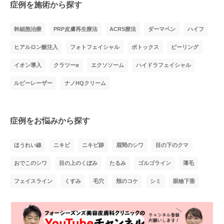
症例を施術から探す
幹細胞治療
PRP皮膚再生療法
ACRS療法
ダーマペン
ハイフ
ヒアルロン酸注入
フォトフェイシャル
ボトックス
ピーリング
イオン導入
クラツーα
エクソソーム
ハイドラフェイシャル
ルビーレーザー
ナノHQクリーム
症例をお悩みから探す
ほうれい線
ニキビ
ニキビ跡
眉間のシワ
目の下のクマ
おでこのシワ
目の上のくぼみ
たるみ
ゴルゴライン
薄毛
フェイスライン
くすみ
毛穴
頬のコケ
シミ
眼瞼下垂