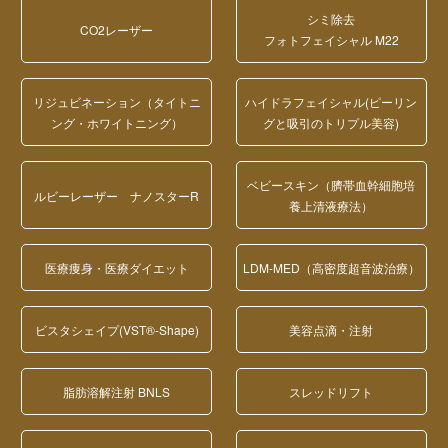
シミ除去
CO2レーザー
フォトフェイシャル M22
リジュビネーション（タイトニ
ハイドラフェイシャル(ピーリン
ング・ホワイトニング）
グと吸引のトリプル美容)
ベビースキン（臍帯血幹細胞培
ルビーレーザー ナノスターR
養上清液療法）
医療痩身・医療ダイエット
LDM-MED（高密度超音波治療）
ビスタシェイプ(VST®-Shape)
美容点滴・注射
脂肪溶解注射 BNLS
スレッドリフト