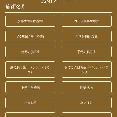
施術メニュー
施術名別
肌再生/幹細胞治療
PRP皮膚再生療法
ACRS(肌再生治療)
脂肪幹細胞点滴
目元の肌再生
手元の肌再生
唇の肌再生（バックエイジン
おでこの肌再生（バックエイジ
グ）
ング）
毛髪再生療法
医療脱毛
小顔脱毛
水光注射