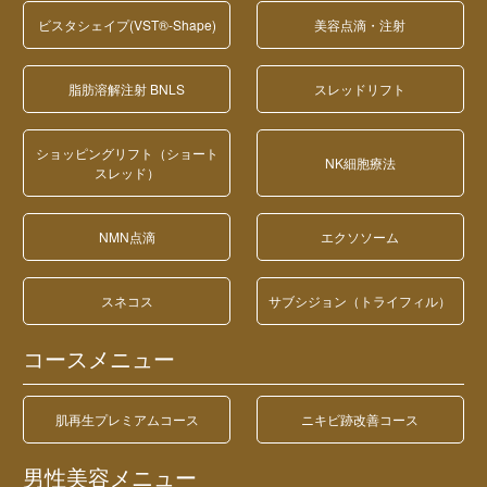
ビスタシェイプ(VST®-Shape)
美容点滴・注射
脂肪溶解注射 BNLS
スレッドリフト
ショッピングリフト（ショート
NK細胞療法
スレッド）
NMN点滴
エクソソーム
スネコス
サブシジョン（トライフィル）
コースメニュー
肌再生プレミアムコース
ニキビ跡改善コース
男性美容メニュー