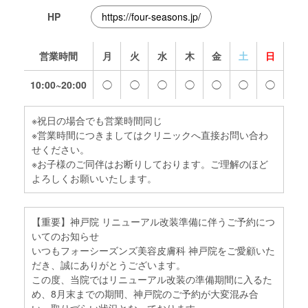
HP
https://four-seasons.jp/
営業時間
月
火
水
木
金
土
日
10:00~20:00
◯
◯
◯
◯
◯
◯
◯
※祝日の場合でも営業時間同じ
※営業時間につきましてはクリニックへ直接お問い合わ
せください。
※お子様のご同伴はお断りしております。ご理解のほど
よろしくお願いいたします。
【重要】神戸院 リニューアル改装準備に伴うご予約につ
いてのお知らせ
いつもフォーシーズンズ美容皮膚科 神戸院をご愛顧いた
だき、誠にありがとうございます。
この度、当院ではリニューアル改装の準備期間に入るた
め、8月末までの期間、神戸院のご予約が大変混み合
い、取りづらい状況となっております。