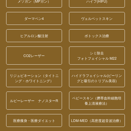
メソガン（MPガン）
ハイフ(HIFU)
ダーマペン4
ヴェルベットスキン
ヒアルロン酸注射
ボトックス治療
シミ除去
CO2レーザー
フォトフェイシャル M22
リジュビネーション（タイトニ
ハイドラフェイシャル(ピーリン
ング・ホワイトニング）
グと吸引のトリプル美容)
ベビースキン（臍帯血幹細胞培
ルビーレーザー ナノスターR
養上清液療法）
医療痩身・医療ダイエット
LDM-MED（高密度超音波治療）