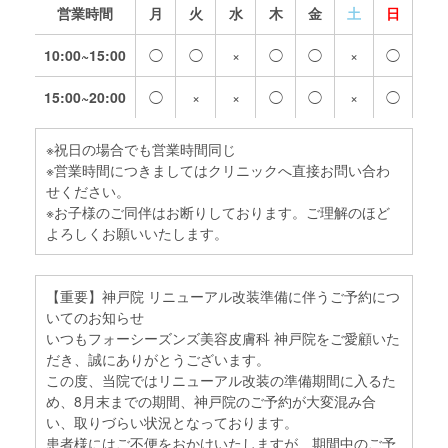
営業時間
月
火
水
木
金
土
日
10:00~15:00
◯
◯
×
◯
◯
×
◯
15:00~20:00
◯
×
×
◯
◯
×
◯
※祝日の場合でも営業時間同じ
※営業時間につきましてはクリニックへ直接お問い合わ
せください。
※お子様のご同伴はお断りしております。ご理解のほど
よろしくお願いいたします。
【重要】神戸院 リニューアル改装準備に伴うご予約につ
いてのお知らせ
いつもフォーシーズンズ美容皮膚科 神戸院をご愛顧いた
だき、誠にありがとうございます。
この度、当院ではリニューアル改装の準備期間に入るた
め、8月末までの期間、神戸院のご予約が大変混み合
い、取りづらい状況となっております。
患者様にはご不便をおかけいたしますが、期間中のご予