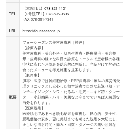
【本院TEL】
078-321-1121
TEL
【2号院TEL】
078-595-9606
FAX 078-381-7341
URL
https://four-seasons.jp
フォーシーズンズ美容皮膚科［神戸］
【診療内容】
美容皮膚科・美容外科・肌再生医療・医療脱毛・美容整
形・皮膚科の様々な科目の診療をトータルで患者様の各種
症状に応じたお悩みを総合的に判断し、当院だけで的確に
合ったメニューを考え施術を提案します。
【肌再生】
肌再生医療では幹細胞治療・PRP皮膚再生療法の厚労省受
理クリニックとし安心した根本治療で自然な若返り肌・ア
ンチエイジング・シワ・たるみ・毛穴・ニキビ跡・クレー
概要
ター・小顔効果・ハリ・美肌など今まででいちばん綺麗な
自分を作ります。
【医療脱毛】
医療脱毛であるべき脱毛結果を重視し、良心的、安全性、
脱毛価格の安さ、更に美肌までも考えた脱毛を大切にし、
正しいな照射時間・痛み・回数・ダメージの無い照射な