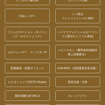
シミ除去
CO2レーザー
フォトフェイシャル M22
リジュビネーション（タイトニ
ハイドラフェイシャル(ピーリン
ング・ホワイトニング）
グと吸引のトリプル美容)
ベビースキン（臍帯血幹細胞培
ルビーレーザー ナノスターR
養上清液療法）
医療痩身・医療ダイエット
LDM-MED（高密度超音波治療）
ビスタシェイプ(VST®-Shape)
美容点滴・注射
脂肪溶解注射 BNLS
スレッドリフト