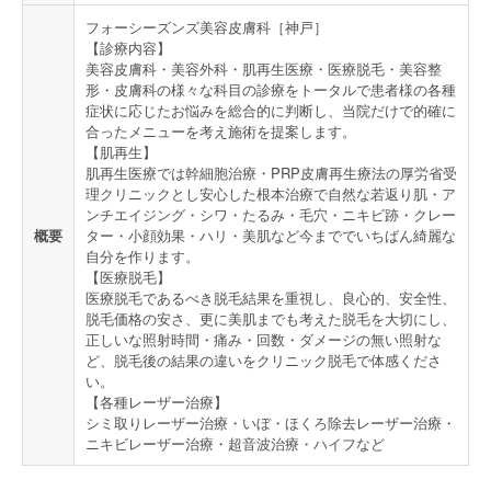
フォーシーズンズ美容皮膚科［神戸］
【診療内容】
美容皮膚科・美容外科・肌再生医療・医療脱毛・美容整
形・皮膚科の様々な科目の診療をトータルで患者様の各種
症状に応じたお悩みを総合的に判断し、当院だけで的確に
合ったメニューを考え施術を提案します。
【肌再生】
肌再生医療では幹細胞治療・PRP皮膚再生療法の厚労省受
理クリニックとし安心した根本治療で自然な若返り肌・ア
ンチエイジング・シワ・たるみ・毛穴・ニキビ跡・クレー
概要
ター・小顔効果・ハリ・美肌など今まででいちばん綺麗な
自分を作ります。
【医療脱毛】
医療脱毛であるべき脱毛結果を重視し、良心的、安全性、
脱毛価格の安さ、更に美肌までも考えた脱毛を大切にし、
正しいな照射時間・痛み・回数・ダメージの無い照射な
ど、脱毛後の結果の違いをクリニック脱毛で体感くださ
い。
【各種レーザー治療】
シミ取りレーザー治療・いぼ・ほくろ除去レーザー治療・
ニキビレーザー治療・超音波治療・ハイフなど