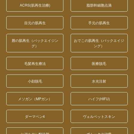
ACRS(肌再生治療)
脂肪幹細胞点滴
目元の肌再生
手元の肌再生
唇の肌再生（バックエイジン
おでこの肌再生（バックエイジ
グ）
ング）
毛髪再生療法
医療脱毛
小顔脱毛
水光注射
メソガン（MPガン）
ハイフ(HIFU)
ダーマペン4
ヴェルベットスキン
ヒアルロン酸注射
ボトックス治療