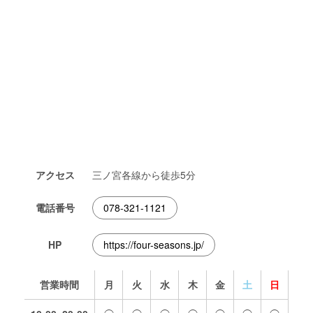
アクセス
三ノ宮各線から徒歩5分
電話番号
078-321-1121
HP
https://four-seasons.jp/
営業時間
月
火
水
木
金
土
日