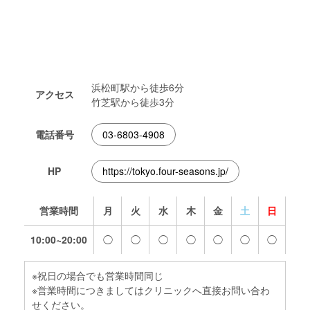
浜松町駅から徒歩6分
アクセス
竹芝駅から徒歩3分
電話番号
03-6803-4908
HP
https://tokyo.four-seasons.jp/
営業時間
月
火
水
木
金
土
日
10:00~20:00
◯
◯
◯
◯
◯
◯
◯
※祝日の場合でも営業時間同じ
※営業時間につきましてはクリニックへ直接お問い合わ
せください。