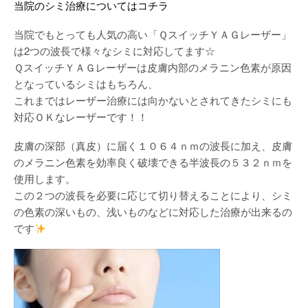
当院のシミ治療についてはコチラ
当院でもとっても人気の高い「ＱスイッチＹＡＧレーザー」
は2つの波長で様々なシミに対応してます☆
ＱスイッチＹＡＧレーザーは皮膚内部のメラニン色素が原因
となっているシミはもちろん、
これまではレーザー治療には向かないとされてきたシミにも
対応ＯＫなレーザーです！！
皮膚の深部（真皮）に届く１０６４ｎｍの波長に加え、皮膚
のメラニン色素を効率良く破壊できる半波長の５３２ｎｍを
使用します。
この２つの波長を必要に応じて切り替えることにより、シミ
の色素の深いもの、浅いものなどに対応した治療が出来るの
です