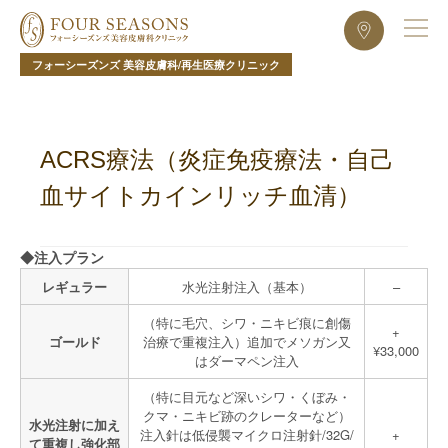
フォーシーズンズ 美容皮膚科/再生医療クリニック
ACRS療法（炎症免疫療法・自己
血サイトカインリッチ血清）
◆注入プラン
レギュラー
水光注射注入（基本）
–
（特に毛穴、シワ・ニキビ痕に創傷
+
ゴールド
治療で重複注入）追加でメソガン又
¥33,000
はダーマペン注入
（特に目元など深いシワ・くぼみ・
クマ・ニキビ跡のクレーターなど）
水光注射に加え
注入針は低侵襲マイクロ注射針/32G/
+
て重複し強化部