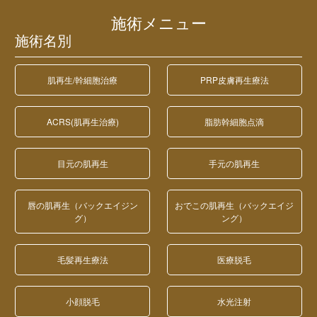
施術メニュー
施術名別
肌再生/幹細胞治療
PRP皮膚再生療法
ACRS(肌再生治療)
脂肪幹細胞点滴
目元の肌再生
手元の肌再生
唇の肌再生（バックエイジン
おでこの肌再生（バックエイジ
グ）
ング）
毛髪再生療法
医療脱毛
小顔脱毛
水光注射