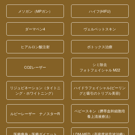
メソガン（MPガン）
ハイフ(HIFU)
ダーマペン4
ヴェルベットスキン
ヒアルロン酸注射
ボトックス治療
シミ除去
CO2レーザー
フォトフェイシャル M22
リジュビネーション（タイトニ
ハイドラフェイシャル(ピーリン
ング・ホワイトニング）
グと吸引のトリプル美容)
ベビースキン（臍帯血幹細胞培
ルビーレーザー ナノスターR
養上清液療法）
医療痩身・医療ダイエット
LDM-MED（高密度超音波治療）