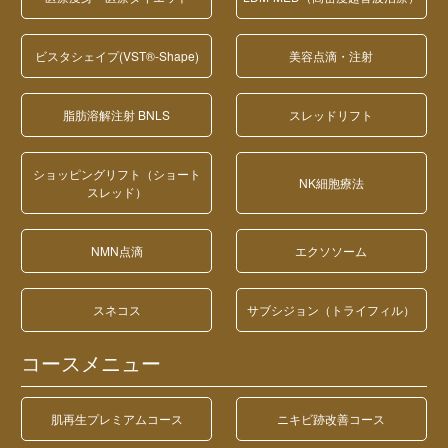
ビスタシェイプ(VST®-Shape)
美容点滴・注射
脂肪溶解注射 BNLS
スレッドリフト
ショッピングリフト（ショート
NK細胞療法
スレッド）
NMN点滴
エクソソーム
スネコス
サブシジョン（トライフィル）
コースメニュー
肌再生プレミアムコース
ニキビ跡改善コース