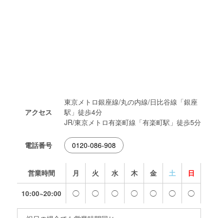
東京メトロ銀座線/丸の内線/日比谷線「銀座
アクセス
駅」徒歩4分
JR/東京メトロ有楽町線「有楽町駅」徒歩5分
電話番号
0120-086-908
営業時間
月
火
水
木
金
土
日
10:00~20:00
◯
◯
◯
◯
◯
◯
◯