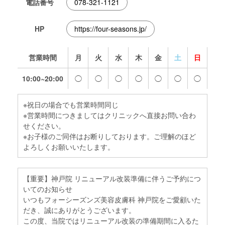
電話番号
078-321-1121
HP
https://four-seasons.jp/
営業時間
月
火
水
木
金
土
日
10:00~20:00
◯
◯
◯
◯
◯
◯
◯
※祝日の場合でも営業時間同じ
※営業時間につきましてはクリニックへ直接お問い合わ
せください。
※お子様のご同伴はお断りしております。ご理解のほど
よろしくお願いいたします。
【重要】神戸院 リニューアル改装準備に伴うご予約につ
いてのお知らせ
いつもフォーシーズンズ美容皮膚科 神戸院をご愛顧いた
だき、誠にありがとうございます。
この度、当院ではリニューアル改装の準備期間に入るた