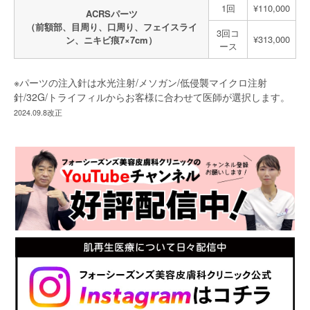
1回
¥110,000
ACRSパーツ
（前額部、目周り、口周り、フェイスライ
3回コ
¥313,000
ン、ニキビ痕7×7cm）
ース
※パーツの注入針は水光注射/メソガン/低侵襲マイクロ注射
針/32G/トライフィルからお客様に合わせて医師が選択します。
2024.09.8改正