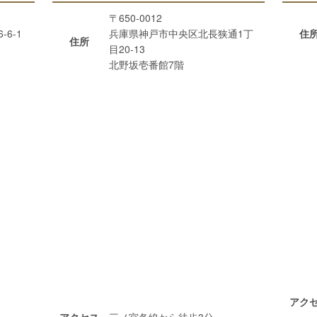
〒650-0012
6-1
兵庫県神戸市中央区北長狭通1丁
住
住所
目20-13
北野坂壱番館7階
アク