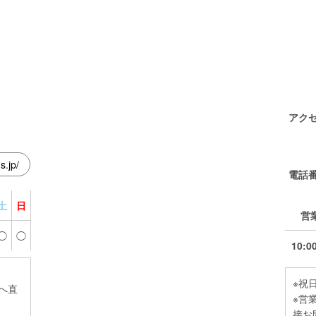
アク
s.jp/
電話
土
日
営
◯
◯
10:0
※祝
へ直
※営
接お