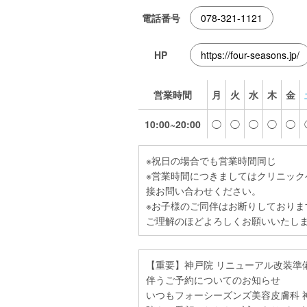
電話番号
078-321-1121
HP
https://four-seasons.jp/
営業時間
月
火
水
木
金
10:00~20:00
◯
◯
◯
◯
◯
※祝日の場合でも営業時間同じ
※営業時間につきましてはクリニック
接お問い合わせください。
※お子様のご同伴はお断りしておりま
ご理解のほどよろしくお願いいたし
【重要】神戸院 リニューアル改装準
伴うご予約についてのお知らせ
いつもフォーシーズンズ美容皮膚科 