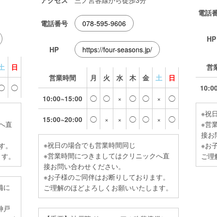
アクセス
三ノ宮各線から徒歩3分
電話
電話番号
078-595-9606
HP
HP
https://four-seasons.jp/
土
日
営
営業時間
月
火
水
木
金
土
日
◯
◯
10:0
10:00~15:00
◯
◯
×
◯
◯
×
◯
※祝
15:00~20:00
◯
×
×
◯
◯
×
◯
へ直
※営
接お
※祝日の場合でも営業時間同じ
す。
※お
※営業時間につきましてはクリニックへ直
ます。
ご理
接お問い合わせください。
※お子様のご同伴はお断りしております。
備に
ご理解のほどよろしくお願いいたします。
神戸