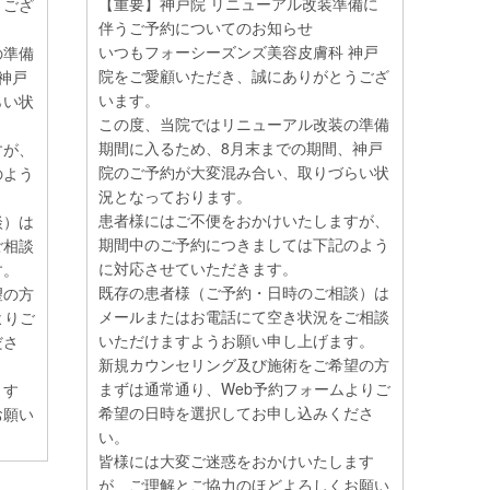
【重要】神戸院 リニューアル改装準備に
うござ
伴うご予約についてのお知らせ
いつもフォーシーズンズ美容皮膚科 神戸
の準備
院をご愛顧いただき、誠にありがとうござ
神戸
います。
らい状
この度、当院ではリニューアル改装の準備
期間に入るため、8月末までの期間、神戸
すが、
院のご予約が大変混み合い、取りづらい状
のよう
況となっております。
患者様にはご不便をおかけいたしますが、
談）は
期間中のご予約につきましては下記のよう
ご相談
に対応させていただきます。
す。
既存の患者様（ご予約・日時のご相談）は
望の方
メールまたはお電話にて空き状況をご相談
よりご
いただけますようお願い申し上げます。
ださ
新規カウンセリング及び施術をご希望の方
まずは通常通り、Web予約フォームよりご
ます
希望の日時を選択してお申し込みくださ
お願い
い。
皆様には大変ご迷惑をおかけいたします
が、ご理解とご協力のほどよろしくお願い