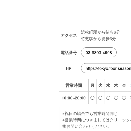
浜松町駅から徒歩6分
アクセス
竹芝駅から徒歩3分
電話番号
03-6803-4908
HP
https://tokyo.four-season
営業時間
月
火
水
木
金
10:00~20:00
◯
◯
◯
◯
◯
※祝日の場合でも営業時間同じ
※営業時間につきましてはクリニック
接お問い合わせください。