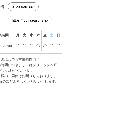
番号
0120-930-448
https://four-seasons.jp/
業時間
月
火
水
木
金
土
日
0~20:00
◯
◯
◯
◯
◯
◯
◯
日の場合でも営業時間同じ
業時間につきましてはクリニックへ直
問い合わせください。
子様のご同伴はお断りしております。
解のほどよろしくお願いいたします。