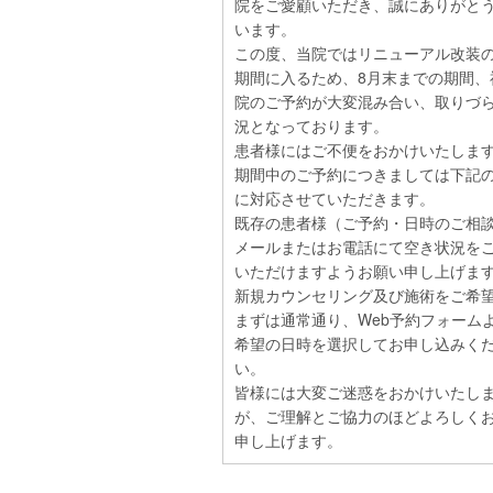
院をご愛顧いただき、誠にありがと
います。
この度、当院ではリニューアル改装
期間に入るため、8月末までの期間、
院のご予約が大変混み合い、取りづ
況となっております。
患者様にはご不便をおかけいたしま
期間中のご予約につきましては下記
に対応させていただきます。
既存の患者様（ご予約・日時のご相
メールまたはお電話にて空き状況を
いただけますようお願い申し上げま
新規カウンセリング及び施術をご希
まずは通常通り、Web予約フォーム
希望の日時を選択してお申し込みく
い。
皆様には大変ご迷惑をおかけいたし
が、ご理解とご協力のほどよろしく
申し上げます。