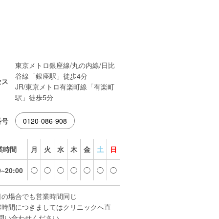
東京メトロ銀座線/丸の内線/日比
谷線「銀座駅」徒歩4分
セス
JR/東京メトロ有楽町線「有楽町
駅」徒歩5分
番号
0120-086-908
業時間
月
火
水
木
金
土
日
0~20:00
◯
◯
◯
◯
◯
◯
◯
日の場合でも営業時間同じ
業時間につきましてはクリニックへ直
問い合わせください。