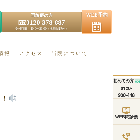
WEB予約
再診療の方
0120-378-887
受付時間 10:00~20:00（水曜日以外）
情報
アクセス
当院について
初めての方
0120-
930-448
す！
WEB問診票