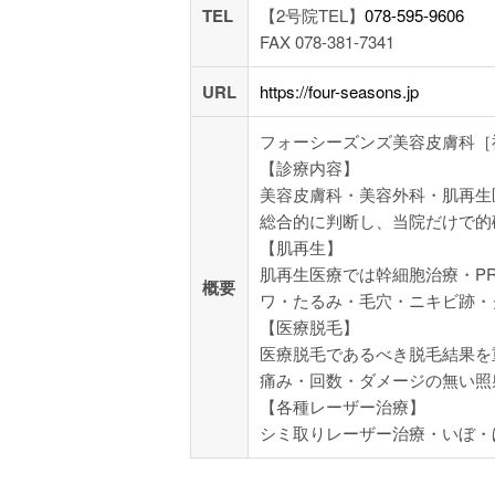
TEL
【2号院TEL】
078-595-9606
FAX 078-381-7341
URL
https://four-seasons.jp
フォーシーズンズ美容皮膚科［
【診療内容】
美容皮膚科・美容外科・肌再生
総合的に判断し、当院だけで的
【肌再生】
肌再生医療では幹細胞治療・P
概要
ワ・たるみ・毛穴・ニキビ跡・
【医療脱毛】
医療脱毛であるべき脱毛結果を
痛み・回数・ダメージの無い照
【各種レーザー治療】
シミ取りレーザー治療・いぼ・