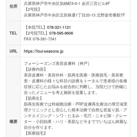
兵庫県神戸市中央区加納町6-6-1 金沢三宮ビル8F
住所
【2号院】
兵庫県神戸市中央区北長狭通1丁目20-13 北野坂壱番館7F
【本院TEL】
078-321-1121
TEL
【2号院TEL】
078-595-9606
FAX 078-381-7341
URL
https://four-seasons.jp
フォーシーズンズ美容皮膚科［神戸］
【診療内容】
美容皮膚科・美容外科・肌再生医療・医療脱毛・美容整
形・皮膚科の様々な科目の診療をトータルで患者様の各種
症状に応じたお悩みを総合的に判断し、当院だけで的確に
合ったメニューを考え施術を提案します。
【肌再生】
肌再生医療では幹細胞治療・PRP皮膚再生療法の厚労省受
理クリニックとし安心した根本治療で自然な若返り肌・ア
ンチエイジング・シワ・たるみ・毛穴・ニキビ跡・クレー
概要
ター・小顔効果・ハリ・美肌など今まででいちばん綺麗な
自分を作ります。
【医療脱毛】