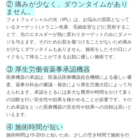
② 痛みが少なく、ダウンタイムがあり
ません。
フォトフェイシャルの光（IPL）は、お悩みの原因となって
いるターゲット(メラニン色素、毛細血管など)に照射するこ
とで、光のエネルギーが熱に変わりターゲットのみにダメー
ジを与えます。そのためお肌を傷つけることがないため痛み
が少なくダウンタイムもありません。施術をしたその日にメ
イクをして帰ることができるお肌に優しい施術です。
③ 厚生労働省薬事承認機器
医療機器の承認は、医薬品医療機器総合機構による厳しい審
査、薬事分科会の審議・報告により厚生労働大臣によって与
えられます。承認をとるには多大な費用や時間をかけて多く
の治験を行い安全性や効果を確かめることが必要です。その
ため承認をとった医療機器の安全性や効果への信頼は高いと
いえます。
④ 施術時間が短い
施術時間は15-20分と短いため、少しの空き時間で施術を行