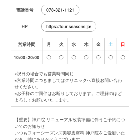
電話番号
078-321-1121
HP
https://four-seasons.jp/
営業時間
月
火
水
木
金
土
日
10:00~20:00
◯
◯
◯
◯
◯
◯
◯
※祝日の場合でも営業時間同じ
※営業時間につきましてはクリニックへ直接お問い合わ
せください。
※お子様のご同伴はお断りしております。ご理解のほど
よろしくお願いいたします。
【重要】神戸院 リニューアル改装準備に伴うご予約につ
いてのお知らせ
いつもフォーシーズンズ美容皮膚科 神戸院をご愛顧いた
だき、誠にありがとうございます。