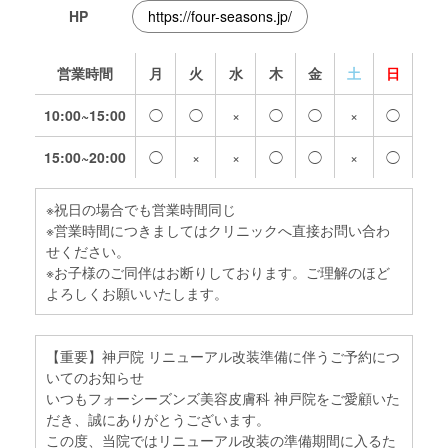
HP
https://four-seasons.jp/
営業時間
月
火
水
木
金
土
日
10:00~15:00
◯
◯
×
◯
◯
×
◯
15:00~20:00
◯
×
×
◯
◯
×
◯
※祝日の場合でも営業時間同じ
※営業時間につきましてはクリニックへ直接お問い合わ
せください。
※お子様のご同伴はお断りしております。ご理解のほど
よろしくお願いいたします。
【重要】神戸院 リニューアル改装準備に伴うご予約につ
いてのお知らせ
いつもフォーシーズンズ美容皮膚科 神戸院をご愛顧いた
だき、誠にありがとうございます。
この度、当院ではリニューアル改装の準備期間に入るた