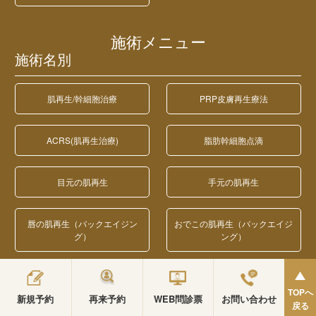
施術メニュー
施術名別
肌再生/幹細胞治療
PRP皮膚再生療法
ACRS(肌再生治療)
脂肪幹細胞点滴
目元の肌再生
手元の肌再生
唇の肌再生（バックエイジン
おでこの肌再生（バックエイジ
グ）
ング）
毛髪再生療法
医療脱毛
TOPへ
新規予約
再来予約
WEB問診票
お問い合わせ
戻る