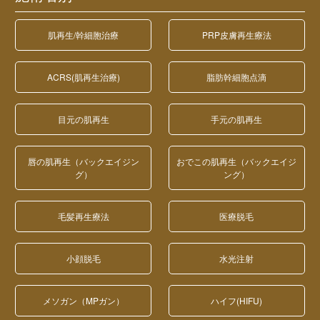
肌再生/幹細胞治療
PRP皮膚再生療法
ACRS(肌再生治療)
脂肪幹細胞点滴
目元の肌再生
手元の肌再生
唇の肌再生（バックエイジン
おでこの肌再生（バックエイジ
グ）
ング）
毛髪再生療法
医療脱毛
小顔脱毛
水光注射
メソガン（MPガン）
ハイフ(HIFU)