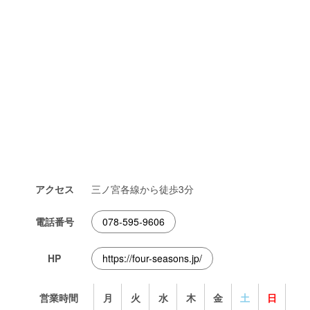
アクセス
三ノ宮各線から徒歩3分
電話番号
078-595-9606
HP
https://four-seasons.jp/
営業時間
月
火
水
木
金
土
日