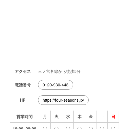
アクセス
三ノ宮各線から徒歩5分
電話番号
0120-930-448
HP
https://four-seasons.jp/
営業時間
月
火
水
木
金
土
日
10:00~20:00
◯
◯
◯
◯
◯
◯
◯