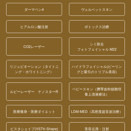
ダーマペン4
ヴェルベットスキン
ヒアルロン酸注射
ボトックス治療
シミ除去
CO2レーザー
フォトフェイシャル M22
リジュビネーション（タイトニ
ハイドラフェイシャル(ピーリン
ング・ホワイトニング）
グと吸引のトリプル美容)
ベビースキン（臍帯血幹細胞培
ルビーレーザー ナノスターR
養上清液療法）
医療痩身・医療ダイエット
LDM-MED（高密度超音波治療）
ビスタシェイプ(VST®-Shape)
美容点滴・注射