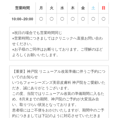
営業時間
月
火
水
木
金
土
日
10:00~20:00
◯
◯
◯
◯
◯
◯
◯
※祝日の場合でも営業時間同じ
※営業時間につきましてはクリニックへ直接お問い合わ
せください。
※お子様のご同伴はお断りしております。ご理解のほど
よろしくお願いいたします。
【重要】神戸院 リニューアル改装準備に伴うご予約につ
いてのお知らせ
いつもフォーシーズンズ美容皮膚科 神戸院をご愛顧いた
だき、誠にありがとうございます。
この度、当院ではリニューアル改装の準備期間に入るた
め、8月末までの期間、神戸院のご予約が大変混み合
い、取りづらい状況となっております。
患者様にはご不便をおかけいたしますが、期間中のご予
約につきましては下記のように対応させていただきま