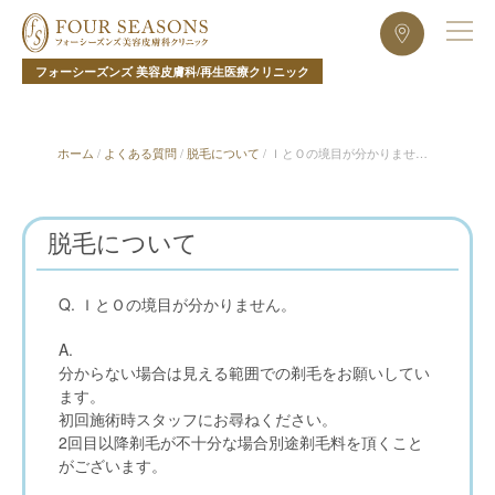
フォーシーズンズ 美容皮膚科/再生医療クリニック
ホーム
/
よくある質問
/
脱毛について
/
ＩとＯの境目が分かりませ
ん。
脱毛について
Q.
ＩとＯの境目が分かりません。
A.
分からない場合は見える範囲での剃毛をお願いしてい
ます。
初回施術時スタッフにお尋ねください。
2回目以降剃毛が不十分な場合別途剃毛料を頂くこと
がございます。