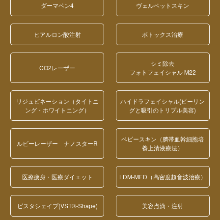
ダーマペン4
ヴェルベットスキン
ヒアルロン酸注射
ボトックス治療
シミ除去
CO2レーザー
フォトフェイシャル M22
リジュビネーション（タイトニ
ハイドラフェイシャル(ピーリン
ング・ホワイトニング）
グと吸引のトリプル美容)
ベビースキン（臍帯血幹細胞培
ルビーレーザー ナノスターR
養上清液療法）
医療痩身・医療ダイエット
LDM-MED（高密度超音波治療）
ビスタシェイプ(VST®-Shape)
美容点滴・注射