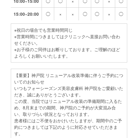
10:00~15:00
◯
◯
×
◯
◯
×
◯
15:00~20:00
◯
×
×
◯
◯
×
◯
※祝日の場合でも営業時間同じ
※営業時間につきましてはクリニックへ直接お問い合わ
せください。
※お子様のご同伴はお断りしております。ご理解のほど
よろしくお願いいたします。
【重要】神戸院 リニューアル改装準備に伴うご予約につ
いてのお知らせ
いつもフォーシーズンズ美容皮膚科 神戸院をご愛顧いた
だき、誠にありがとうございます。
この度、当院ではリニューアル改装の準備期間に入るた
め、8月末までの期間、神戸院のご予約が大変混み合
い、取りづらい状況となっております。
患者様にはご不便をおかけいたしますが、期間中のご予
約につきましては下記のように対応させていただきま
す。