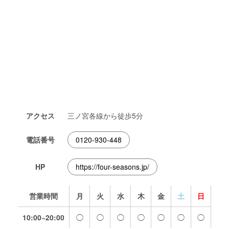
アクセス
三ノ宮各線から徒歩5分
電話番号
0120-930-448
HP
https://four-seasons.jp/
営業時間
月
火
水
木
金
土
日
10:00~20:00
◯
◯
◯
◯
◯
◯
◯