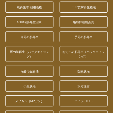
肌再生/幹細胞治療
PRP皮膚再生療法
ACRS(肌再生治療)
脂肪幹細胞点滴
目元の肌再生
手元の肌再生
唇の肌再生（バックエイジン
おでこの肌再生（バックエイジ
グ）
ング）
毛髪再生療法
医療脱毛
小顔脱毛
水光注射
メソガン（MPガン）
ハイフ(HIFU)