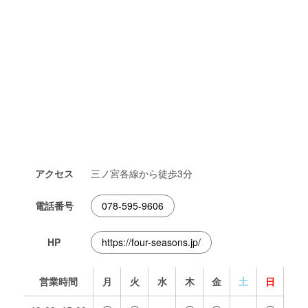
アクセス
三ノ宮各線から徒歩3分
電話番号
078-595-9606
HP
https://four-seasons.jp/
営業時間
月
火
水
木
金
土
日