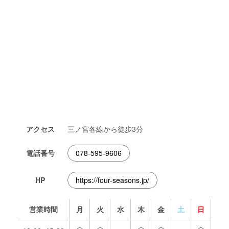
アクセス
三ノ宮各線から徒歩3分
電話番号
078-595-9606
HP
https://four-seasons.jp/
営業時間
月
火
水
木
金
土
日