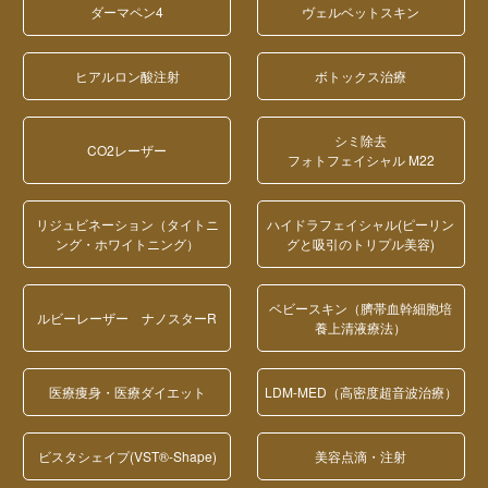
ダーマペン4
ヴェルベットスキン
ヒアルロン酸注射
ボトックス治療
シミ除去
CO2レーザー
フォトフェイシャル M22
リジュビネーション（タイトニ
ハイドラフェイシャル(ピーリン
ング・ホワイトニング）
グと吸引のトリプル美容)
ベビースキン（臍帯血幹細胞培
ルビーレーザー ナノスターR
養上清液療法）
医療痩身・医療ダイエット
LDM-MED（高密度超音波治療）
ビスタシェイプ(VST®-Shape)
美容点滴・注射