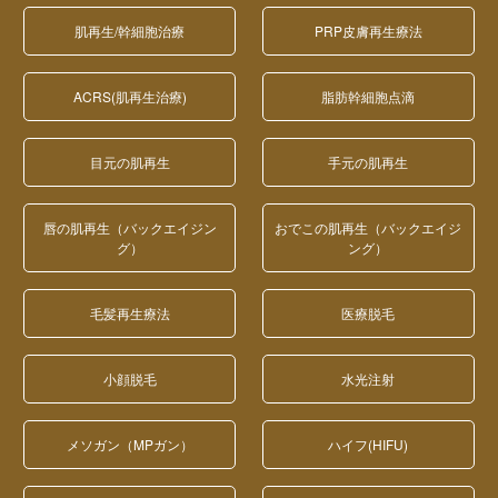
肌再生/幹細胞治療
PRP皮膚再生療法
ACRS(肌再生治療)
脂肪幹細胞点滴
目元の肌再生
手元の肌再生
唇の肌再生（バックエイジン
おでこの肌再生（バックエイジ
グ）
ング）
毛髪再生療法
医療脱毛
小顔脱毛
水光注射
メソガン（MPガン）
ハイフ(HIFU)