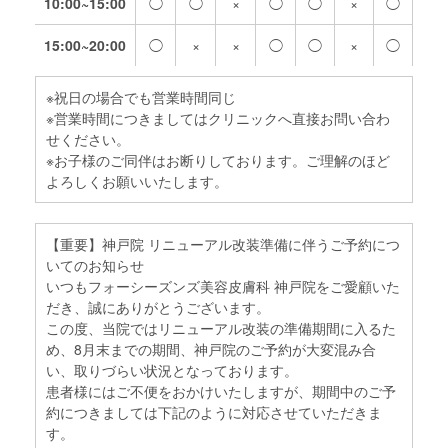
10:00~15:00
◯
◯
×
◯
◯
×
◯
15:00~20:00
◯
×
×
◯
◯
×
◯
※祝日の場合でも営業時間同じ
※営業時間につきましてはクリニックへ直接お問い合わ
せください。
※お子様のご同伴はお断りしております。ご理解のほど
よろしくお願いいたします。
【重要】神戸院 リニューアル改装準備に伴うご予約につ
いてのお知らせ
いつもフォーシーズンズ美容皮膚科 神戸院をご愛顧いた
だき、誠にありがとうございます。
この度、当院ではリニューアル改装の準備期間に入るた
め、8月末までの期間、神戸院のご予約が大変混み合
い、取りづらい状況となっております。
患者様にはご不便をおかけいたしますが、期間中のご予
約につきましては下記のように対応させていただきま
す。