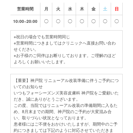
営業時間
月
火
水
木
金
土
日
10:00~20:00
◯
◯
◯
◯
◯
◯
◯
※祝日の場合でも営業時間同じ
※営業時間につきましてはクリニックへ直接お問い合わ
せください。
※お子様のご同伴はお断りしております。ご理解のほど
よろしくお願いいたします。
【重要】神戸院 リニューアル改装準備に伴うご予約につ
いてのお知らせ
いつもフォーシーズンズ美容皮膚科 神戸院をご愛顧いた
だき、誠にありがとうございます。
この度、当院ではリニューアル改装の準備期間に入るた
め、8月末までの期間、神戸院のご予約が大変混み合
い、取りづらい状況となっております。
患者様にはご不便をおかけいたしますが、期間中のご予
約につきましては下記のように対応させていただきま