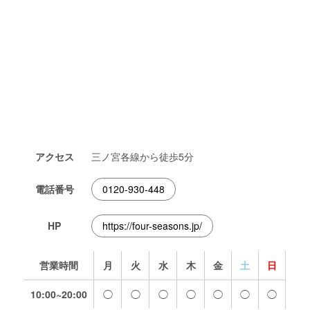
アクセス
三ノ宮各線から徒歩5分
電話番号
0120-930-448
HP
https://four-seasons.jp/
営業時間
月
火
水
木
金
土
日
10:00~20:00
◯
◯
◯
◯
◯
◯
◯