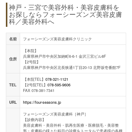
神戸・三宮で美容外科・美容皮膚科を
お探しならフォーシーズンズ美容皮膚
科／美容外科へ
名前
フォーシーズンズ美容皮膚科クリニック
【本院】
兵庫県神戸市中央区加納町6-6-1 金沢三宮ビル8F
住所
【2号院】
兵庫県神戸市中央区北長狭通1丁目20-13 北野坂壱番館7F
【本院TEL】
078-321-1121
TEL
【2号院TEL】
078-595-9606
FAX 078-381-7341
URL
https://four-seasons.jp
フォーシーズンズ美容皮膚科［神戸］
【診療内容】
美容皮膚科・美容外科・肌再生医療・医療脱毛・美容整
形・皮膚科の様々な科目の診療をトータルで患者様の各種