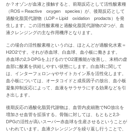
か？オゾンが血液と接触すると、前期反応として活性酸素種
（ROS＝Reactive oxygen species）が、後期反応として
過酸化脂質代謝物（LOP＝Lipid oxidation prodacts）を発
生します。この活性酸素種と過酸化脂質代謝物の2つが、血
液クレンジングの主な作用機序となります。
この場合の活性酸素種というのは、ほとんどが過酸化水素＝
H2O2です。それが赤血球、白血球、血小板に働きます。
赤血球の2,3-DPGを上げるのでO2運搬能が改善し、末梢の虚
血部に酸素を供給しやすい状態にします。白血球に関して
は、インターフェロン-γやサイトカイン系を活性化します。
血小板については、オータコイドと成長因子の放出、血小板
凝集抑制反応によって、血液をサラサラにする効果などを引
き出します。
後期反応の過酸化脂質代謝物は、血管内皮細胞でNO放出を
増加させ血管を拡張する。骨髄に対しては、もともと2,3-
DPGの活性が高いスーパー赤血球を生産させるということが
いわれています。血液クレンジングを繰り返し行うことで、