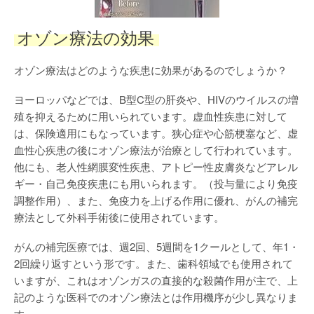
オゾン療法の効果
オゾン療法はどのような疾患に効果があるのでしょうか？
ヨーロッパなどでは、B型C型の肝炎や、HIVのウイルスの増
殖を抑えるために用いられています。虚血性疾患に対して
は、保険適用にもなっています。狭心症や心筋梗塞など、虚
血性心疾患の後にオゾン療法が治療として行われています。
他にも、老人性網膜変性疾患、アトピー性皮膚炎などアレル
ギー・自己免疫疾患にも用いられます。（投与量により免疫
調整作用）、また、免疫力を上げる作用に優れ、がんの補完
療法として外科手術後に使用されています。
がんの補完医療では、週2回、5週間を1クールとして、年1・
2回繰り返すという形です。また、歯科領域でも使用されて
いますが、これはオゾンガスの直接的な殺菌作用が主で、上
記のような医科でのオゾン療法とは作用機序が少し異なりま
す。