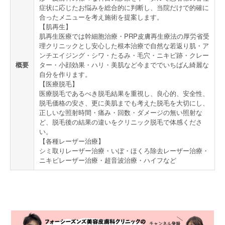
症状に応じたお悩みを総合的に判断し、当院だけで的確に
合ったメニューを考え施術を提案します。
【肌再生】
肌再生医療では幹細胞治療・PRP皮膚再生療法の厚労省受
理クリニックとし安心した根本治療で自然な若返り肌・ア
ンチエイジング・シワ・たるみ・毛穴・ニキビ跡・クレー
概要
ター・小顔効果・ハリ・美肌など今まででいちばん綺麗な
自分を作ります。
【医療脱毛】
医療脱毛であるべき脱毛結果を重視し、良心的、安全性、
脱毛価格の安さ、更に美肌までも考えた脱毛を大切にし、
正しいな照射時間・痛み・回数・ダメージの無い照射な
ど、脱毛後の結果の違いをクリニック脱毛で体感くださ
い。
【各種レーザー治療】
シミ取りレーザー治療・いぼ・ほくろ除去レーザー治療・
ニキビレーザー治療・超音波治療・ハイフなど