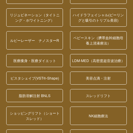
リジュビネーション（タイトニ
ハイドラフェイシャル(ピーリン
ング・ホワイトニング）
グと吸引のトリプル美容)
ベビースキン（臍帯血幹細胞培
ルビーレーザー ナノスターR
養上清液療法）
医療痩身・医療ダイエット
LDM-MED（高密度超音波治療）
ビスタシェイプ(VST®-Shape)
美容点滴・注射
脂肪溶解注射 BNLS
スレッドリフト
ショッピングリフト（ショート
NK細胞療法
スレッド）