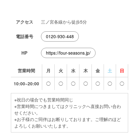
アクセス
三ノ宮各線から徒歩5分
電話番号
0120-930-448
HP
https://four-seasons.jp/
営業時間
月
火
水
木
金
土
日
10:00~20:00
◯
◯
◯
◯
◯
◯
◯
※祝日の場合でも営業時間同じ
※営業時間につきましてはクリニックへ直接お問い合わ
せください。
※お子様のご同伴はお断りしております。ご理解のほど
よろしくお願いいたします。