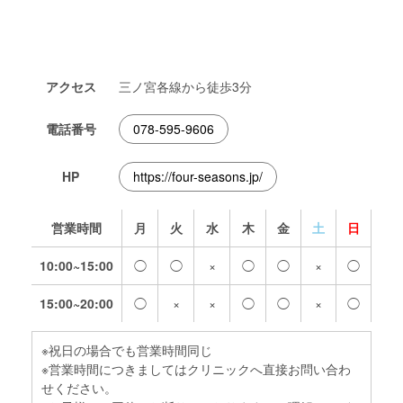
アクセス
三ノ宮各線から徒歩3分
電話番号
078-595-9606
HP
https://four-seasons.jp/
営業時間
月
火
水
木
金
土
日
10:00~15:00
◯
◯
×
◯
◯
×
◯
15:00~20:00
◯
×
×
◯
◯
×
◯
※祝日の場合でも営業時間同じ
※営業時間につきましてはクリニックへ直接お問い合わ
せください。