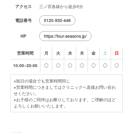
アクセス
三ノ宮各線から徒歩5分
電話番号
0120-930-448
HP
https://four-seasons.jp/
営業時間
月
火
水
木
金
土
日
10:00~20:00
◯
◯
◯
◯
◯
◯
◯
※祝日の場合でも営業時間同じ
※営業時間につきましてはクリニックへ直接お問い合わ
せください。
※お子様のご同伴はお断りしております。ご理解のほど
よろしくお願いいたします。