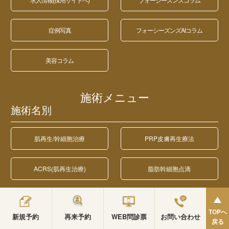
症例写真
フォーシーズンズAIコラム
美容コラム
施術メニュー
施術名別
肌再生/幹細胞治療
PRP皮膚再生療法
ACRS(肌再生治療)
脂肪幹細胞点滴
目元の肌再生
手元の肌再生
TOPへ
新規予約
再来予約
WEB問診票
お問い合わせ
戻る
唇の肌再生（バックエイジン
おでこの肌再生（バックエイジ