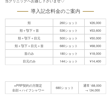
当クリニックへお越し下さいませ♡
導入記念料金のご案内
頬
260ショット
¥26,000
頬＋顎下＋首
536ショット
¥53,600
頬＋顎下＋目元
500ショット
¥50,000
頬＋顎下＋目元＋首
680ショット
¥68,000
首のみ
180ショット
¥18,000
目元のみ
144ショット
¥14,400
※PRP契約の方限定
通常 \68,000
680ショット
全顔＋ハイフシャワー
→
\34,000