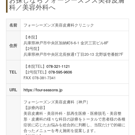
お探しならフォーシーズンズ美容皮膚
科／美容外科へ
名前
フォーシーズンズ美容皮膚科クリニック
【本院】
兵庫県神戸市中央区加納町6-6-1 金沢三宮ビル8F
住所
【2号院】
兵庫県神戸市中央区北長狭通1丁目20-13 北野坂壱番館7F
【本院TEL】
078-321-1121
TEL
【2号院TEL】
078-595-9606
FAX 078-381-7341
URL
https://four-seasons.jp
フォーシーズンズ美容皮膚科［神戸］
【診療内容】
美容皮膚科・美容外科・肌再生医療・医療脱毛・美容整
形・皮膚科の様々な科目の診療をトータルで患者様の各種
症状に応じたお悩みを総合的に判断し、当院だけで的確に
合ったメニューを考え施術を提案します。