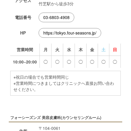
アクセス
竹芝駅から徒歩3分
電話番号
03-6803-4908
HP
https://tokyo.four-seasons.jp/
営業時間
月
火
水
木
金
土
日
10:00~20:00
◯
◯
◯
◯
◯
◯
◯
※祝日の場合でも営業時間同じ
※営業時間につきましてはクリニックへ直接お問い合わ
せください。
フォーシーズンズ 美容皮膚科(カウンセリングルーム)
〒104-0061
住所