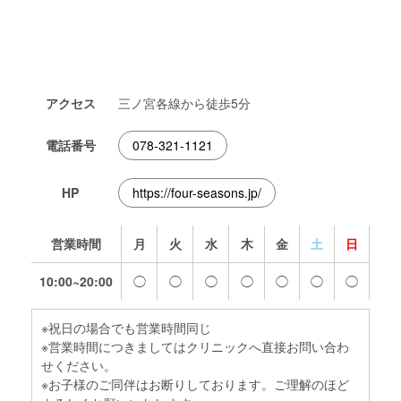
アクセス
三ノ宮各線から徒歩5分
電話番号
078-321-1121
HP
https://four-seasons.jp/
営業時間
月
火
水
木
金
土
日
10:00~20:00
◯
◯
◯
◯
◯
◯
◯
※祝日の場合でも営業時間同じ
※営業時間につきましてはクリニックへ直接お問い合わ
せください。
※お子様のご同伴はお断りしております。ご理解のほど