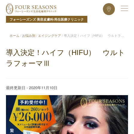
フォーシーズンズ 美容皮膚科/再生医療クリニック
ホーム
/
お悩み別
/
エイジングケア
/
導入決定！ハイフ（HIFU） ウルトラフ
ォーマⅢ
導入決定！ハイフ（HIFU） ウルト
ラフォーマⅢ
最終更新日 - 2020年11月10日