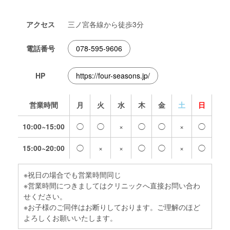
アクセス
三ノ宮各線から徒歩3分
電話番号
078-595-9606
HP
https://four-seasons.jp/
営業時間
月
火
水
木
金
土
日
10:00~15:00
◯
◯
×
◯
◯
×
◯
15:00~20:00
◯
×
×
◯
◯
×
◯
※祝日の場合でも営業時間同じ
※営業時間につきましてはクリニックへ直接お問い合わ
せください。
※お子様のご同伴はお断りしております。ご理解のほど
よろしくお願いいたします。