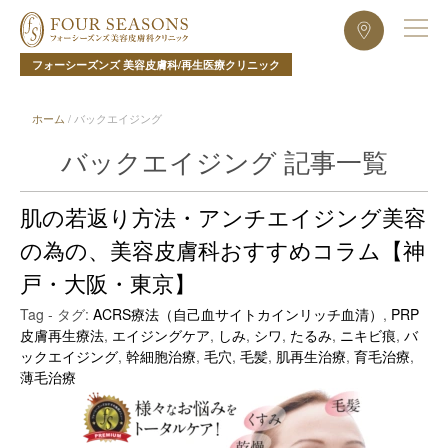
フォーシーズンズ 美容皮膚科/再生医療クリニック
ホーム
/
バックエイジング
バックエイジング 記事一覧
肌の若返り方法・アンチエイジング美容
の為の、美容皮膚科おすすめコラム【神
戸・大阪・東京】
Tag - タグ:
ACRS療法（自己血サイトカインリッチ血清）
,
PRP
皮膚再生療法
,
エイジングケア
,
しみ
,
シワ
,
たるみ
,
ニキビ痕
,
バ
ックエイジング
,
幹細胞治療
,
毛穴
,
毛髪
,
肌再生治療
,
育毛治療
,
薄毛治療