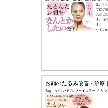
気が付
て顔の
の原因
す。 
す！！
なるの
お顔のたるみ改善・治療
Tag - タグ:
たるみ
,
フェイスアップ
,
リフ
...