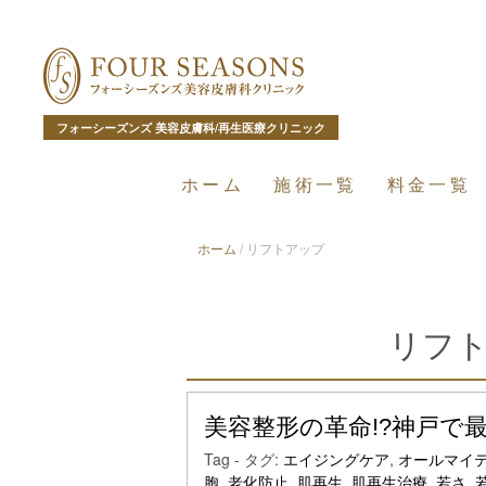
フォーシーズンズ 美容皮膚科/再生医療クリニック
ホーム
施術一覧
料金一覧
ホーム
/
リフトアップ
リフト
美容整形の革命!?神戸で
Tag - タグ:
エイジングケア
,
オールマイ
胞
,
老化防止
,
肌再生
,
肌再生治療
,
若さ
,