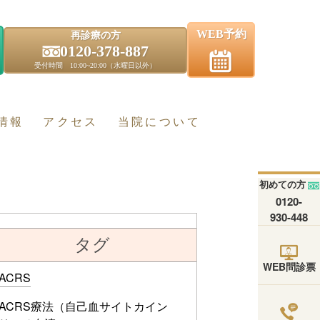
WEB予約
再診療の方
0120-378-887
受付時間 10:00~20:00（水曜日以外）
情報
アクセス
当院について
初めての方
0120-
930-448
タグ
WEB問診票
ACRS
ACRS療法（自己血サイトカイン