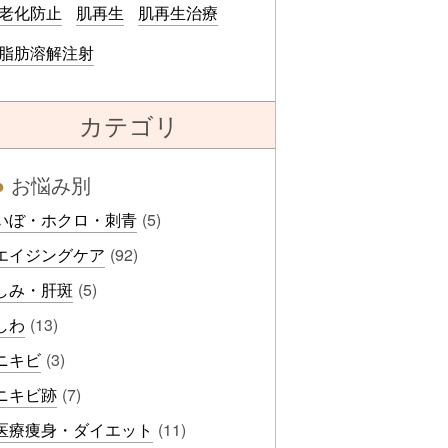
老化防止
肌再生
肌再生治療
脂肪溶解注射
カテゴリ
●
お悩み別
いぼ・ホクロ・刺青
(5)
エイジングケア
(92)
しみ・肝斑
(5)
しわ
(13)
ニキビ
(3)
ニキビ跡
(7)
医療痩身・ダイエット
(11)