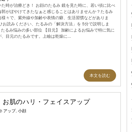
いた時が治療どき！ お顔のたるみ 鏡を見た時に、若い頃に比べ
輪郭がぼやけてきたなぁと感じることはありませんか？たるみ
は様々で、紫外線や加齢や表情の癖、生活習慣などがありま
ぜひお読みください、たるみの「解決方法」を 5分で説明しま
 たるみ悩みの多い部位 【目元】 加齢によるお悩みで特に気に
が、目元のたるみです。上瞼は乾燥に...
本文を読む
｜お肌のハリ・フェイスアップ
トアップ
,
小顔