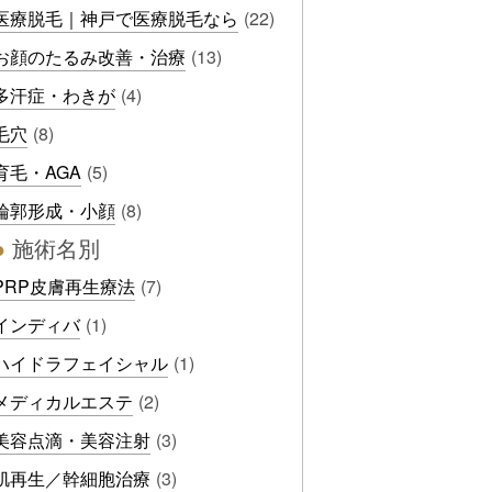
医療脱毛｜神戸で医療脱毛なら
(22)
お顔のたるみ改善・治療
(13)
多汗症・わきが
(4)
毛穴
(8)
育毛・AGA
(5)
輪郭形成・小顔
(8)
●
施術名別
PRP皮膚再生療法
(7)
インディバ
(1)
ハイドラフェイシャル
(1)
メディカルエステ
(2)
美容点滴・美容注射
(3)
肌再生／幹細胞治療
(3)