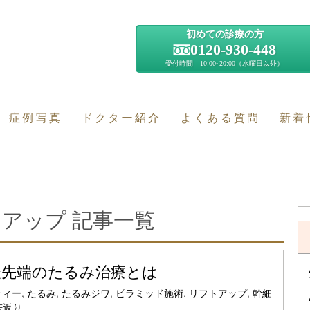
初めての診療の方
0120-930-448
受付時間 10:00~20:00（水曜日以外）
症例写真
ドクター紹介
よくある質問
新着
アップ 記事一覧
最先端のたるみ治療とは
ティー
,
たるみ
,
たるみジワ
,
ピラミッド施術
,
リフトアップ
,
幹細
若返り