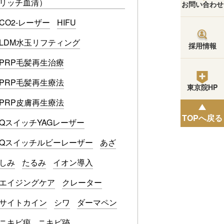
リッチ血清）
お問い合わせ
CO2-レーザー
HIFU
LDM水玉リフティング
採用情報
PRP毛髪再生治療
PRP毛髪再生療法
東京院HP
PRP皮膚再生療法
TOPへ戻る
QスイッチYAGレーザー
Qスイッチルビーレーザー
あざ
しみ
たるみ
イオン導入
エイジングケア
クレーター
サイトカイン
シワ
ダーマペン
ニキビ痕
ニキビ跡