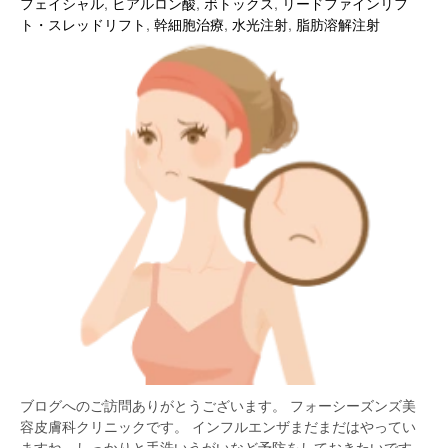
フェイシャル
,
ヒアルロン酸
,
ボトックス
,
リードファインリフ
ト・スレッドリフト
,
幹細胞治療
,
水光注射
,
脂肪溶解注射
ブログへのご訪問ありがとうございます。 フォーシーズンズ美
容皮膚科クリニックです。 インフルエンザまだまだはやってい
ますね。しっかりと手洗いうがいなど予防をしておきたいです