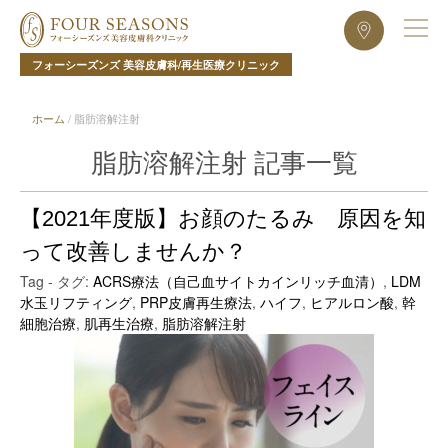
フォーシーズンズ 美容皮膚科/再生医療クリニック
ホーム
/
脂肪溶解注射
脂肪溶解注射 記事一覧
【2021年度版】お顔のたるみ 原因を知
って改善しませんか？
Tag - タグ:
ACRS療法（自己血サイトカインリッチ血清）
,
LDM
水玉リフティング
,
PRP皮膚再生療法
,
ハイフ
,
ヒアルロン酸
,
幹
細胞治療
,
肌再生治療
,
脂肪溶解注射