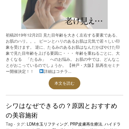
初稿2019年12月2日 見た目年齢を大きく左右する要素である、
お肌のハリ。。。 ピーンとハリのあるお肌は元気で若々しい印
象を受けます。 逆に、たるみのあるお肌はなんだかぼやけた印
象で見た目年齢を上げる要因に・・・ 年齢を重ねるごとに、大
きくなる 「たるみ」 へのお悩み。 お肌の中では、どんなこ
とがおこっているのでしょうか。 【神戸・大阪】肌再生セミナ
ー開催決定！！
詳細はコチラ...
本文を読む
シワはなぜできるの？原因とおすすめ
の美容施術
Tag - タグ:
LDM水玉リフティング
,
PRP皮膚再生療法
,
ハイドラ