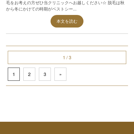
毛をお考えの方ぜひ当クリニックへお越しください☆ 脱毛は秋
から冬にかけての時期がベストシー...
本文を読む
1 / 3
1
2
3
»