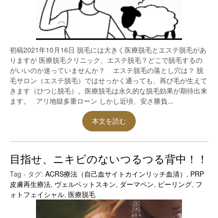
初稿2021年10月16日 脱毛には大きく医療脱毛とエステ脱毛があ
りますが 医療脱毛クリニック、エステ脱毛？どこで脱毛するの
がいいのか迷っていませんか？ エステ脱毛の落とし穴は？ 脱
毛サロン（エステ脱毛）ではせっかく通っても、再び毛が生えて
きます（ひつじ脱毛）。医療脱毛は永久的な脱毛効果が期待出来
ます。 アリ地獄多重ローン しかし近頃、安さ勝負...
本文を読む
目指せ、ニキビのないつるつる背中！！
Tag - タグ:
ACRS療法（自己血サイトカインリッチ血清）
,
PRP
皮膚再生療法
,
ヴェルベットスキン
,
ダーマペン
,
ピーリング
,
フ
ォトフェイシャル
,
医療脱毛