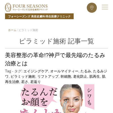
フォーシーズンズ 美容皮膚科/再生医療クリニック
ホーム
/
ピラミッド施術
ピラミッド施術 記事一覧
美容整形の革命!?神戸で最先端のたるみ
治療とは
Tag - タグ:
エイジングケア
,
オールマイティー
,
たるみ
,
たるみジ
ワ
,
ピラミッド施術
,
リフトアップ
,
幹細胞
,
老化防止
,
肌再生
,
肌
再生治療
,
若さ
,
若返り