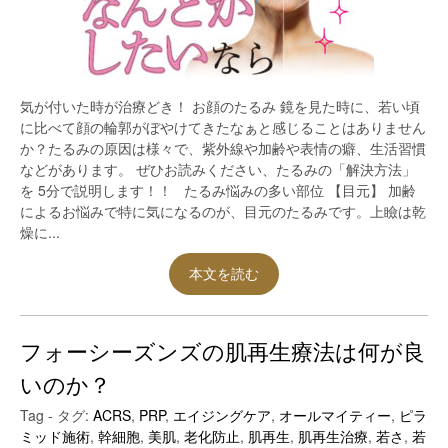
気が付いた時が治療どき！ お顔のたるみ 鏡を見た時に、若い頃
に比べて顔の輪郭がぼやけてきたなぁと感じることはありません
か？たるみの原因は様々で、紫外線や加齢や表情の癖、生活習慣
などがあります。 ぜひお読みください、たるみの「解決方法」
を 5分で説明します！！ たるみ悩みの多い部位 【目元】 加齢
によるお悩みで特に気になるのが、目元のたるみです。上瞼は乾
燥に...
本文を読む
フォーシーズンズの肌再生療法は何が良
いのか？
Tag - タグ:
ACRS
,
PRP
,
エイジングケア
,
オールマイティー
,
ピラ
ミッド施術
,
幹細胞
,
美肌
,
老化防止
,
肌再生
,
肌再生治療
,
若さ
,
若